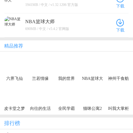
1941MB / 中文 / v1.32.1206 官方版
下载
NBA篮球大师
690MB / 中文 / v5.4.2 官网版
下载
精品推荐
六界飞仙
兰若情缘
我的世界
NBA篮球大
神州千食舫
（0.1折6480
（0.05折步
师
免费领）
步高升）
（买断券）
皮卡堂之梦
向往的生活
全民学霸
猫咪公寓2
叫我大掌柜
想起源
排行榜