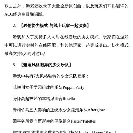
歌曲之外，游戏还收录了大量全新原创曲，以及玩家们耳熟能详的
ACG经典曲目翻唱版。
2、【独创协力模式 与线上玩家一起演奏】
游戏加入了支持多人同时在线游玩的协力模式。玩家们在游戏
中可以进行实时的在线匹配，和其他玩家一起完成演出。协力模式
最高支持5人同时游玩!
3、【邂逅风格迥异的少女乐队】
游戏中共有7支风格独特的少女乐队登场：
花咲川女子学园组建的乐队Poppin'Party
身怀高超技艺的本格派组合Roselia
青梅竹马五人奏响的正统系少女摇滚乐队Afterglow
因事务所意向而诞生的偶像组合Pastel*Palettes
把“将微笑洒满整个世界”作为目标的Hello、Happy World!