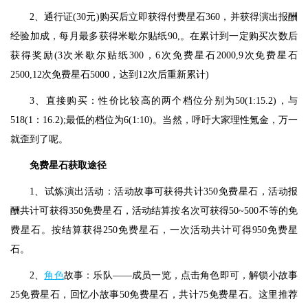
2、通行证(30元)购买后立即获得付费星石360，并获得演出报酬
经验加成，每月最多获得米歇尔贴纸90,。在累计到一定购买次数后
获得奖励(3次米歇尔贴纸300，6次免费星石2000,9次免费星石
2500,12次免费星石5000，达到12次后重新累计)
3、直接购买：性价比较高的两个档位分别为50(1:15.2)，与
518(1：16.2);最低的档位为6(1:10)。当然，呼吁大家理性氪金，万一
就歪到了呢。
免费星石获取途径
1、试炼演出活动：活动故事可获得共计350免费星石，活动报
酬共计可获得350免费星石，活动结算按名次可获得50~500不等的免
费星石。按结算获得250免费星石，一次活动共计可得950免费星
石。
2、
角色
故事：乐队——成员一览，点击角色即可，解锁小故事
25免费星石，回忆小故事50免费星石，共计75免费星石。这里推荐