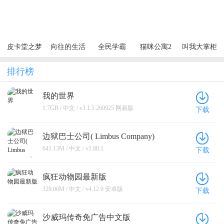
（0.1折6480
（0.05折步
师
免费领）
步高升）
（买断券）
皮卡堂之梦
向往的生活
全民学霸
猫咪公寓2
叫我大掌柜
想起源
排行榜
我的世界
1.7GB / 中文 / v3.1.5.260925 网易版
下载
边狱巴士公司( Limbus Company)
641.13M / 中文 / v1.88.1
下载
疯狂动物园最新版
329.06M / 中文 / v4.12.0 安卓版
下载
沙威玛传奇免广告中文版