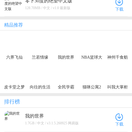
零下30度的绝望中文版
128.70MB / 中文 / v1.0 最新版
下载
精品推荐
六界飞仙
兰若情缘
我的世界
NBA篮球大
神州千食舫
（0.1折6480
（0.05折步
师
免费领）
步高升）
（买断券）
皮卡堂之梦
向往的生活
全民学霸
猫咪公寓2
叫我大掌柜
想起源
排行榜
我的世界
1.7GB / 中文 / v3.1.5.260925 网易版
下载