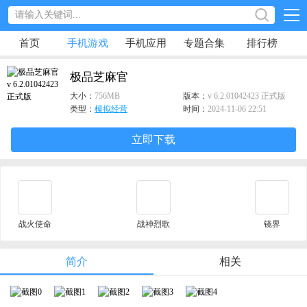
首页
手机游戏
手机应用
专题合集
排行榜
极品芝麻官
大小：
756MB
版本：
v 6.2.01042423 正式版
类型：
模拟经营
时间：
2024-11-06 22:51
立即下载
战火使命
战神烈歌
镜界
简介
相关