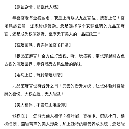
【原创剧情，超强代入感】
恭喜官老爷金榜题名，获皇上御赐从九品官位，接旨上任！官
场风起云涌，派系错综复杂。您是选择做个安静低调的九品芝麻
官，还是成为权倾朝野、坐享天下美人的一品摄政王？
【宫廷画风，真实体验官爷日常】
《极品芝麻官》全方位打造视、听、玩盛宴，带您穿越回古色
古香的清廷世界，亲身感受古风生活的韵味。
【走马上任，玩转清廷明暗】
九品芝麻官也有晋升之日！完善的晋升系统，让您体验封官进
爵的喜悦。大权在握，无人能及！
【美人相伴，不爱江山唯爱卿】
钱权在手，怎能无佳人相伴？柳叶眉、杏核眼、樱桃小口、杨
柳细腰，燕语莺声的美人形象，加上独特的妻妾养成系统，您还能