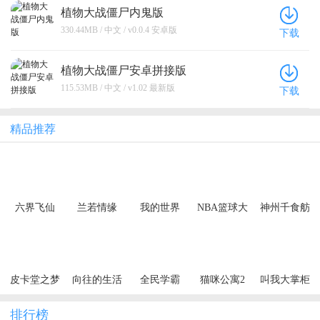
植物大战僵尸内鬼版
330.44MB / 中文 / v0.0.4 安卓版
下载
植物大战僵尸安卓拼接版
115.53MB / 中文 / v1.02 最新版
下载
精品推荐
六界飞仙
兰若情缘
我的世界
NBA篮球大
神州千食舫
（0.1折6480
（0.05折步
师
免费领）
步高升）
（买断券）
皮卡堂之梦
向往的生活
全民学霸
猫咪公寓2
叫我大掌柜
想起源
排行榜