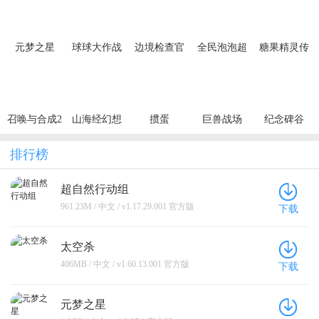
元梦之星
球球大作战
边境检查官
全民泡泡超
糖果精灵传
人
奇
召唤与合成2
山海经幻想
掼蛋
巨兽战场
纪念碑谷
录
排行榜
超自然行动组
961.23M / 中文 / v1.17.29.001 官方版
下载
太空杀
406MB / 中文 / v1.60.13.001 官方版
下载
元梦之星