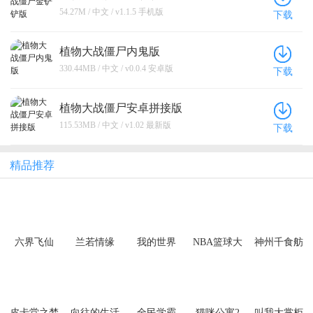
54.27M / 中文 / v1.1.5 手机版
下载
植物大战僵尸内鬼版
330.44MB / 中文 / v0.0.4 安卓版
下载
植物大战僵尸安卓拼接版
115.53MB / 中文 / v1.02 最新版
下载
精品推荐
六界飞仙
兰若情缘
我的世界
NBA篮球大
神州千食舫
（0.1折6480
（0.05折步
师
免费领）
步高升）
（买断券）
皮卡堂之梦
向往的生活
全民学霸
猫咪公寓2
叫我大掌柜