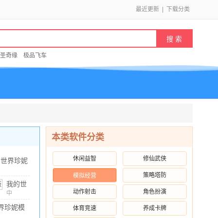
最近更新
|
下载分类
圣奇缘
极品飞车
本类软件分类
休闲益智
修仙武侠
的世界珍妮
组直装版
策略塔防
模拟经营
22.92MB
/
10.00
.80 安卓
我的世
动作射击
角色扮演
界珍妮
中
文
/
22.92MB
/
10.00
模组
界珍妮模
体育竞速
养成卡牌
2026最
完整版