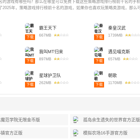
名的游戏有哪些吗？那么在哪里可以免费下载这些策略游戏排行榜前十名的手
2025年，策略游戏排行榜前十名的游戏，如果你也喜欢玩策略类游戏，那么可.
霸王天下
秦皇汉武
667MB
1739MB
下载
下载
我叫MT归来
遇见喵克斯
897MB
657MB
下载
下载
星球护卫队
朝歌
262MB
1170MB
下载
下载
冰魔范学院无限金币版
孤岛余生遗失的世界官方正版
小镇官方正版
模拟农场16手游官方版