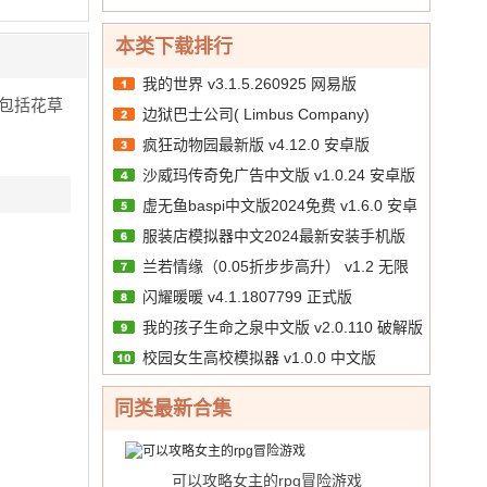
10.00
文
/
正版
券
版
本类下载排行
我的世界 v3.1.5.260925 网易版
包括花草
边狱巴士公司( Limbus Company)
疯狂动物园最新版 v4.12.0 安卓版
v1.88.1
沙威玛传奇免广告中文版 v1.0.24 安卓版
虚无鱼baspi中文版2024免费 v1.6.0 安卓
服装店模拟器中文2024最新安装手机版
汉化版
兰若情缘（0.05折步步高升） v1.2 无限
v1.39 安卓版
闪耀暖暖 v4.1.1807799 正式版
代金券版
我的孩子生命之泉中文版 v2.0.110 破解版
校园女生高校模拟器 v1.0.0 中文版
同类最新合集
可以攻略女主的rpg冒险游戏