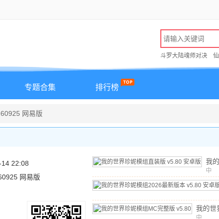
斗罗大陆魂师对决
仙
专题合集
排行榜
260925 网易版
我
-14 22:08
模
中
.260925 网易版
文
/
v5
版
我的世
组MC
中