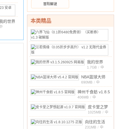
新版本
92MB
/
10.00
冒险解谜
我
v5.80
的
中
安卓版
文
/
854.69MB
/
10.00
世
本类精品
我的世界
界
珍妮模组
中
珍
文
/
22.92MB
/
10.00
六
魅魔整合
妮
界
175MB
/
包
v5.80
模
中
飞
官方版
10.00
文
兰
/
组
仙
若
20MB
/
2026
（0.1
中
情
最
折
10.00
我的世界
文
/
缘
新
6480
v3.1.5.260925
1.7GB
/
中
（0.05
版
10.00
文
/
免
网易版
折
v1.23.20.131123
NBA篮球大师
费
步
安
v5.4.2 官网版
690MB
/
中
领）
10.00
文
/
步
卓
（买
神州千食舫 v1.8.5
高
版
断
官网版
406MB
/
中
升）
券）
10.00
文
/
v1.2
皮卡堂之梦
v1.3
无
想起源
1025MB
/
中
破
限
10.00
文
/
v1.0.7 官网
解
向往的生活
代
版
版
v1.8.10.1275
231MB
/
中
金