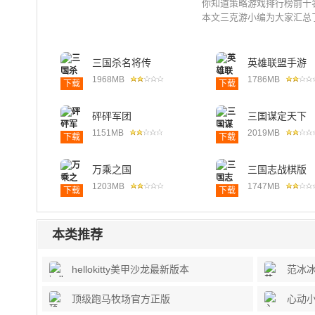
你知道策略游戏排行榜前十
本文三克游小编为大家汇总了
三国杀名将传
英雄联盟手游
1968MB
1786MB
下载
下载
砰砰军团
三国谋定天下
1151MB
2019MB
下载
下载
万乘之国
三国志战棋版
1203MB
1747MB
下载
下载
本类推荐
hellokitty美甲沙龙最新版本
范冰
顶级跑马牧场官方正版
心动