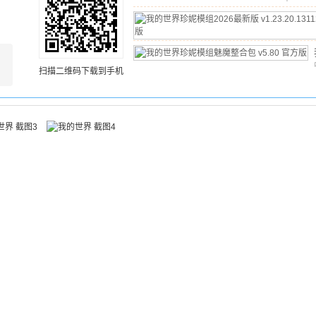
文
/
22.
v5.80
扫描二维码下载到手机