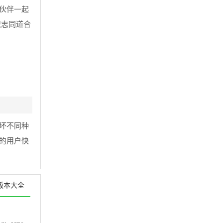
伙伴一起
识志同道合
坏不同种
的用户快
版本大全