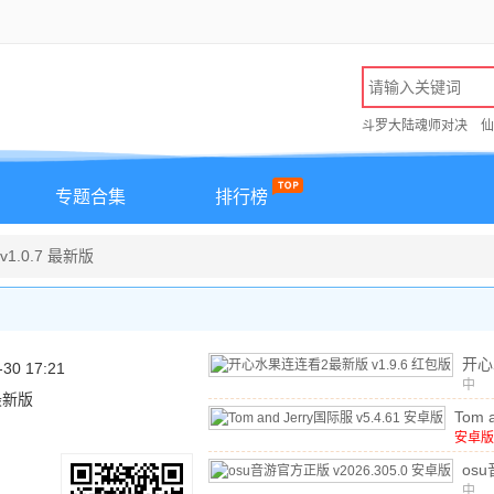
斗罗大陆魂师对决
仙
专题合集
排行榜
1.0.7 最新版
开心
-30 17:21
看2
中
 最新版
文
/
v1.
Tom a
版
国际
安卓版
文
/
1
安卓
os
正版
中