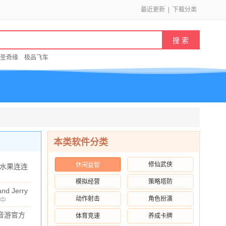
最近更新
|
下载分类
圣奇缘
极品飞车
本类软件分类
修仙武侠
休闲益智
水果连连
最新版
模拟经营
策略塔防
73.89M
/
10.00
9.6 红包
nd Jerry
动作射击
角色扮演
服
中
v5.4.61
.56G
/
10.00
版
u音游官方
体育竞速
养成卡牌