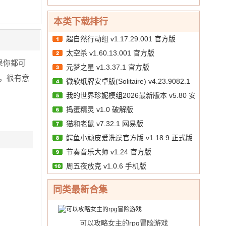
10.00
文
/
本类下载排行
超自然行动组 v1.17.29.001 官方版
太空杀 v1.60.13.001 官方版
果你都可
元梦之星 v1.3.37.1 官方版
，很有意
微软纸牌安卓版(Solitaire) v4.23.9082.1
我的世界珍妮模组2026最新版本 v5.80 安
手机版
捣蛋精灵 v1.0 破解版
卓版
猫和老鼠 v7.32.1 网易版
鳄鱼小顽皮爱洗澡官方版 v1.18.9 正式版
节奏音乐大师 v1.24 官方版
周五夜放克 v1.0.6 手机版
同类最新合集
可以攻略女主的rpg冒险游戏