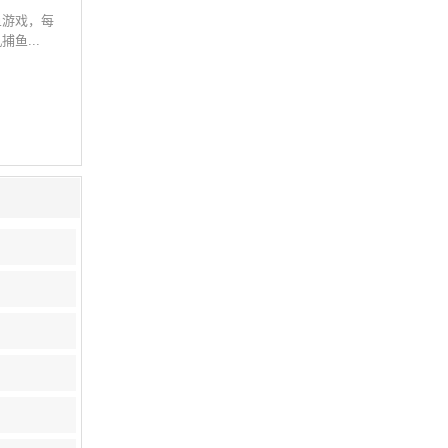
鱼游戏，每
鱼...