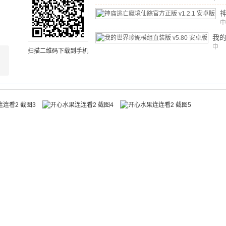
文
/
v20
安卓
中
文
我
模
中
扫描二维码下载到手机
文
/
v5
版