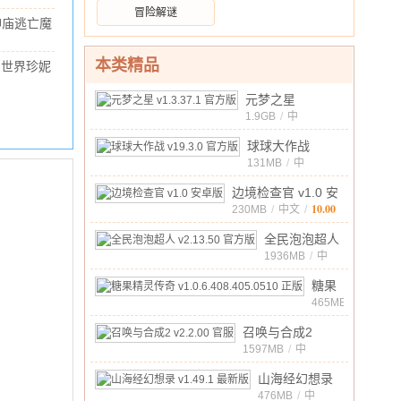
238.4M
/
10.00
冒险解谜
26.305.0
神庙逃亡魔
版
境仙踪官方
/
70.96M
/
10.00
正版
v1.2.1
本类精品
的世界珍妮
安卓版
组直装版
22.92MB
/
10.00
元梦之星
.80 安卓
v1.3.37.1 官方版
1.9GB
/
中
10.00
文
/
球球大作战
v19.3.0 官方版
131MB
/
中
10.00
文
/
边境检查官 v1.0 安
10.00
卓版
230MB
/
中文
/
全民泡泡超人
v2.13.50 官方
1936MB
/
中
10.00
文
/
版
糖果
精灵
465MB
/
中
传奇
10.00
召唤与合成2
文
/
v1.0.6.408.405
v2.2.00 官服
1597MB
/
中
正版
10.00
文
/
山海经幻想录
v1.49.1 最新版
476MB
/
中