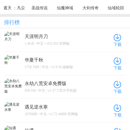
遮天 ：凡尘
圣战传说
仙魔神域
大剑传奇
仙域轮回
一叶
（0.1折无敌
（0.05折买
（0.1折一起
（0.1折每天
寂寞）
断无忧）
修仙）
送6480代金
排行榜
券）
天涯明月刀
1.4GB / 中文 / v0.0.203 官网版
下载
华夏千秋
1756.76M / 中文 / v1.0.56 破解版
下载
永劫八荒安卓免费版
658.1M / 中文 / v1.27.3 官方手机版
下载
遇见逆水寒
1070MB / 中文 / v1.72.44000 官网版
下载