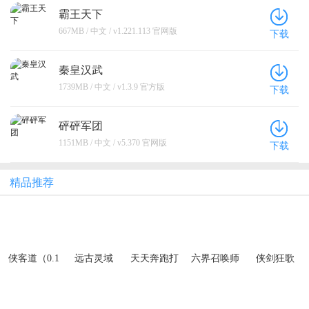
霸王天下
667MB / 中文 / v1.221.113 官网版
下载
秦皇汉武
1739MB / 中文 / v1.3.9 官方版
下载
砰砰军团
1151MB / 中文 / v5.370 官网版
下载
精品推荐
侠客道（0.1
远古灵域
天天奔跑打
六界召唤师
侠剑狂歌
折送1W代金
怪兽（武侠
（0.1折每日
（0.1折天天
免费版）
世界0.05
代金券）
送6480）
折）