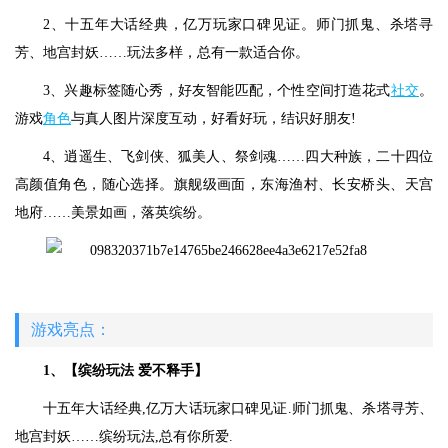
2、十五年大话经典，亿万玩家口碑见证。师门抓鬼、杀塔寻
芳、地宫封妖……玩法多样，总有一款适合你。
3、兴趣标签随心秀，好友智能匹配，个性空间打造花式
社交
。
游戏
角色
与真人图片深度互动，好看好玩，结识好朋友!
4、逍遥生、飞剑侠、狐美人、祭剑魂……四大种族，二十四位
高颜值角色，随心选择。旗舰级画面，东海渔村、长安桥头、天宫
地府……美景如画，落英缤纷。
游戏亮点：
1、【缤纷玩法 爱不释手】
十五年大话经典,亿万大话玩家口碑见证.师门抓鬼、杀塔寻芳、
地宫封妖……缤纷玩法,总有你所爱.