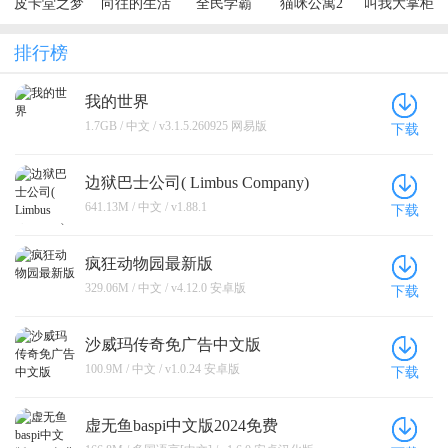
皮卡堂之梦
向往的生活
全民学霸
猫咪公寓2
叫我大掌柜
想起源
排行榜
我的世界
1.7GB / 中文 / v3.1.5.260925 网易版
下载
边狱巴士公司( Limbus Company)
641.13M / 中文 / v1.88.1
下载
疯狂动物园最新版
329.06M / 中文 / v4.12.0 安卓版
下载
沙威玛传奇免广告中文版
100.9M / 中文 / v1.0.24 安卓版
下载
虚无鱼baspi中文版2024免费