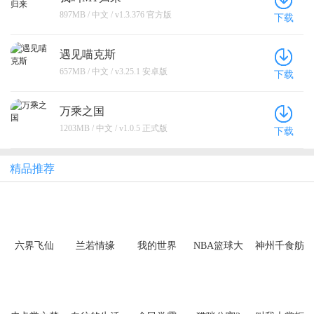
897MB / 中文 / v1.3.376 官方版
下载
遇见喵克斯
657MB / 中文 / v3.25.1 安卓版
下载
万乘之国
1203MB / 中文 / v1.0.5 正式版
下载
精品推荐
六界飞仙
兰若情缘
我的世界
NBA篮球大
神州千食舫
（0.1折6480
（0.05折步
师
免费领）
步高升）
（买断券）