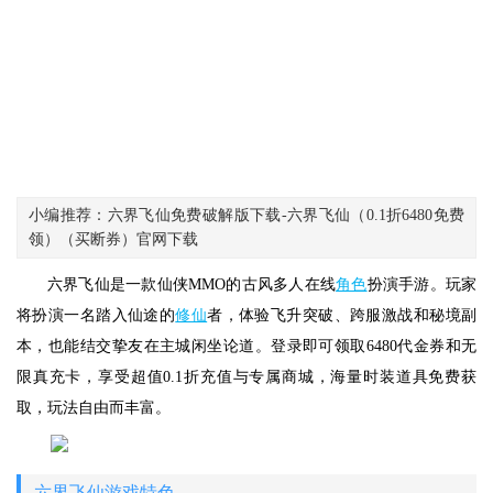
小编推荐：六界飞仙免费破解版下载-六界飞仙（0.1折6480免费
领）（买断券）官网下载
六界飞仙是一款仙侠MMO的古风多人在线
角色
扮演手游。玩家
将扮演一名踏入仙途的
修仙
者，体验飞升突破、跨服激战和秘境副
本，也能结交挚友在主城闲坐论道。登录即可领取6480代金券和无
限真充卡，享受超值0.1折充值与专属商城，海量时装道具免费获
取，玩法自由而丰富。
六界飞仙游戏特色