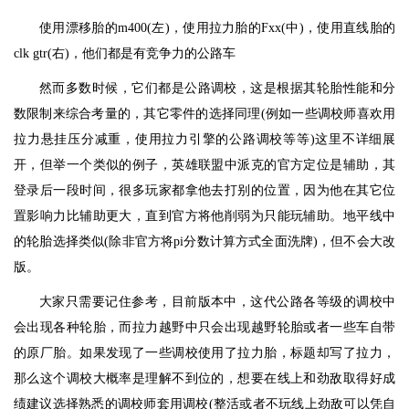
使用漂移胎的m400(左)，使用拉力胎的Fxx(中)，使用直线胎的
clk gtr(右)，他们都是有竞争力的公路车
然而多数时候，它们都是公路调校，这是根据其轮胎性能和分
数限制来综合考量的，其它零件的选择同理(例如一些调校师喜欢用
拉力悬挂压分减重，使用拉力引擎的公路调校等等)这里不详细展
开，但举一个类似的例子，英雄联盟中派克的官方定位是辅助，其
登录后一段时间，很多玩家都拿他去打别的位置，因为他在其它位
置影响力比辅助更大，直到官方将他削弱为只能玩辅助。地平线中
的轮胎选择类似(除非官方将pi分数计算方式全面洗牌)，但不会大改
版。
大家只需要记住参考，目前版本中，这代公路各等级的调校中
会出现各种轮胎，而拉力越野中只会出现越野轮胎或者一些车自带
的原厂胎。如果发现了一些调校使用了拉力胎，标题却写了拉力，
那么这个调校大概率是理解不到位的，想要在线上和劲敌取得好成
绩建议选择熟悉的调校师套用调校(整活或者不玩线上劲敌可以凭自