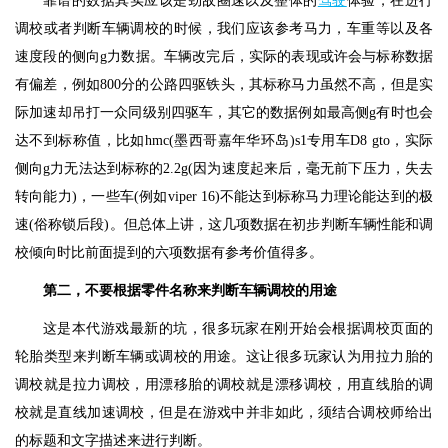
靠谱的数据其实应该是劲敌圈速以及整体的
驾驶
体验，在进行
调校或者判断车辆调校的时候，我们应该参考马力，车重等以及各
速度段的侧向g力数据。车辆改完后，实际的表现或许会与标称数据
有偏差，例如800分的公路四驱铁头，其标称马力虽然不高，但是实
际加速却吊打一众同级别四驱车，其它的数据例如最高侧g有时也会
达不到标称值，比如hmc(墨西哥嘉年华环岛)s1专用车D8 gto，实际
侧向g力无法达到标称的2.2g(因为速度起来后，毫无前下压力，失去
转向能力)，一些车(例如viper 16)不能达到标称马力理论能达到的极
速(俗称锁后段)。但总体上讲，这几项数据在初步判断车辆性能和调
校倾向时比前面提到的六项数据有参考价值得多。
第二，不要根据零件名称来判断车辆调校的用途
这是本代游戏最新的坑，很多玩家在刚开始会根据调校页面的
轮胎类型来判断车辆或调校的用途。这让很多玩家认为用拉力胎的
调校就是拉力调校，用漂移胎的调校就是漂移调校，用直线胎的调
校就是直线加速调校，但是在游戏中并非如此，须结合调校师给出
的标题和文字描述来进行判断。