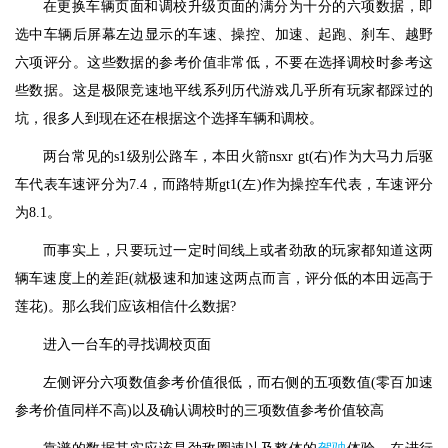
在更换车辆页面和调校升级页面的满分为十分的六项数据，即
选中车辆后屏幕左边显示的车速、操控、加速、起跑、刹车、越野
六项评分。这些数据的参考价值非常低，不要在选择调校时参考这
些数据。这是极限竞速地平线系列历代游戏几乎所有玩家都踩过的
坑，很多人到现在还在根据这个选择车辆和调校。
两台常见的s1级别公路车，本田火箭nsxr gt(右)作为大马力后驱
车代表车速评分为7.4，而路特斯gt1(左)作为操控车代表，车速评分
为8.1。
而事实上，只要玩过一定时间线上或者劲敌的玩家都知道这两
辆车速度上的差距(就极速和加速这两点而言，评分低的本田远高于
莲花)。那么我们应该相信什么数据?
进入一台车的寻找调校页面
左侧评分六项数值参考价值很低，而右侧的五项数值(零百加速
参考价值同样不高)以及确认调校时的三项数值参考价值较高