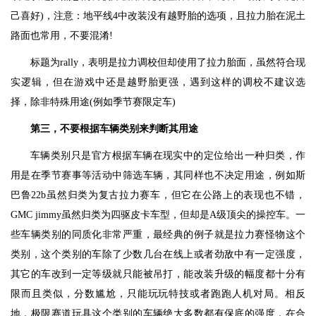
己喜好)，注意：地平线4中改装没有越野胎的选项，且拉力胎在泥土
路面也常用，不要混淆!
标题为rally，表明是拉力调校但却使用了拉力胎面，虽然符合现
实逻辑，但在游戏中还是越野胎更强，遇到这样的调校不建议选
择，除非特殊用途(例如季节赛限定车)
第三，不要根据车辆类别来判断其用途
车辆类别只是官方根据车辆在现实中的定位给出一种归类，作
用是在季节赛事等活动中筛选车辆，其同样也不决定用途，例如斯
巴鲁22b虽然归类为复古拉力赛车，但它在公路上的表现也不错，
GMC jimmy虽然归类为四驱皮卡车型，但却是A级顶尖的操控车。一
些车辆类别的同质化非常严重，最经典的例子就是拉力赛怪物这个
类别，这个类别的车除了少数几台在线上或者劲敌中有一定强度，
其它的车改到一定等级就只能被吊打，能改装升级的幅度都十分有
限而且类似，分数尴尬，只能玩玩特技或者跑跑人机对局。相反
地，极限赛道玩具这个类别的车辆绝大多数都有保底的强度，在合