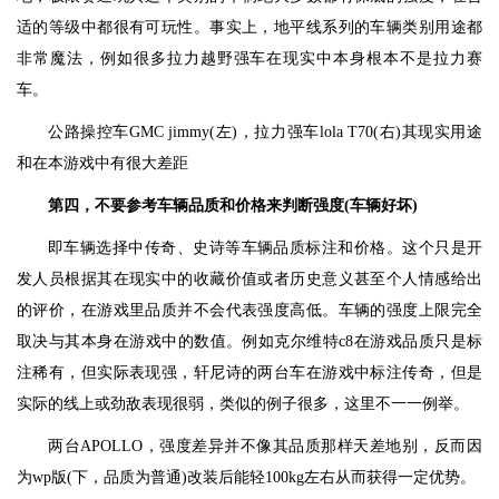
适的等级中都很有可玩性。事实上，地平线系列的车辆类别用途都
非常魔法，例如很多拉力越野强车在现实中本身根本不是拉力赛
车。
公路操控车GMC jimmy(左)，拉力强车lola T70(右)其现实用途
和在本游戏中有很大差距
第四，不要参考车辆品质和价格来判断强度(车辆好坏)
即车辆选择中传奇、史诗等车辆品质标注和价格。这个只是开
发人员根据其在现实中的收藏价值或者历史意义甚至个人情感给出
的评价，在游戏里品质并不会代表强度高低。车辆的强度上限完全
取决与其本身在游戏中的数值。例如克尔维特c8在游戏品质只是标
注稀有，但实际表现强，轩尼诗的两台车在游戏中标注传奇，但是
实际的线上或劲敌表现很弱，类似的例子很多，这里不一一例举。
两台APOLLO，强度差异并不像其品质那样天差地别，反而因
为wp版(下，品质为普通)改装后能轻100kg左右从而获得一定优势。