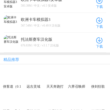
593.39M / 中文 / v0.5 安卓版
下载
欧洲卡车模拟器3
567.54M / 中文 / v0.49.9 汉化版
下载
托法斯赛车汉化版
676.83M / 中文 / v3.1.7 汉化版
下载
精品推荐
侠客道（0.1
远古灵域
天天奔跑打
六界召唤师
侠剑狂歌
折送1W代金
怪兽（武侠
（0.1折每日
（0.1折天天
免费版）
世界0.05
代金券）
送6480）
折）