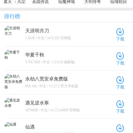
遮天 ：凡尘
圣战传说
仙魔神域
大剑传奇
仙域轮回
一叶
（0.1折无敌
（0.05折买
（0.1折一起
（0.1折每天
寂寞）
断无忧）
修仙）
送6480代金
排行榜
券）
天涯明月刀
1.4GB / 中文 / v0.0.203 官网版
下载
华夏千秋
1756.76M / 中文 / v1.0.56 破解版
下载
永劫八荒安卓免费版
658.1M / 中文 / v1.27.3 官方手机版
下载
遇见逆水寒
1070MB / 中文 / v1.72.44000 官网版
下载
仙遇