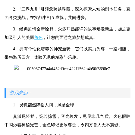
2、“三界九州”引领您跨越界限，深入探索未知的副本任务，直
面各类挑战，在实战中相互成就，共同进步。
3、经典剧情全新诠释，众多耳熟能详的故事焕发新生，加之更
加吸引人的美丽
角色
，让您的西游之旅梦想成真。
4、拥有个性化培养的神宠坐骑，它们以实力为尊，一路相随，
带您游历四方，体验无尽的精彩与乐趣。
游戏亮点：
1、灵狐翩然降临人间，风靡全球
其狐尾轻摇，宛若掠雪，容光焕发，尽显非凡气质。火色眼眸
中闪烁着神秘光芒，金色印记更添尊贵，令四方兽人无不震慑。