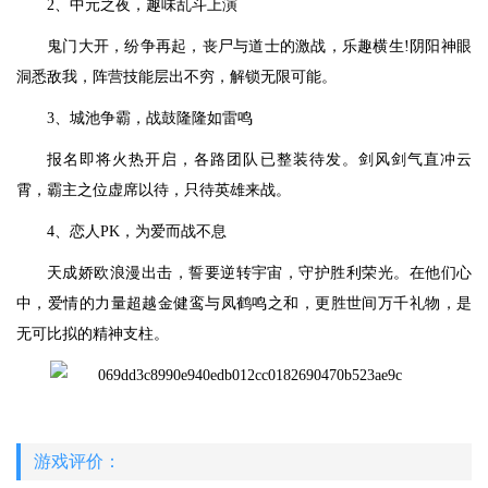
2、中元之夜，趣味乱斗上演
鬼门大开，纷争再起，丧尸与道士的激战，乐趣横生!阴阳神眼
洞悉敌我，阵营技能层出不穷，解锁无限可能。
3、城池争霸，战鼓隆隆如雷鸣
报名即将火热开启，各路团队已整装待发。剑风剑气直冲云
霄，霸主之位虚席以待，只待英雄来战。
4、恋人PK，为爱而战不息
天成娇欧浪漫出击，誓要逆转宇宙，守护胜利荣光。在他们心
中，爱情的力量超越金健鸾与凤鹤鸣之和，更胜世间万千礼物，是
无可比拟的精神支柱。
游戏评价：