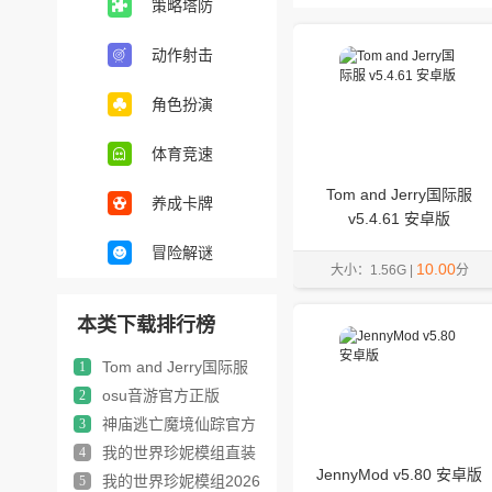
策略塔防
动作射击
角色扮演
体育竞速
Tom and Jerry国际服
养成卡牌
v5.4.61 安卓版
冒险解谜
10.00
大小：1.56G |
分
本类下载排行榜
Tom and Jerry国际服
1
osu音游官方正版
2
神庙逃亡魔境仙踪官方
3
正版
我的世界珍妮模组直装
4
版
JennyMod v5.80 安卓版
我的世界珍妮模组2026
5