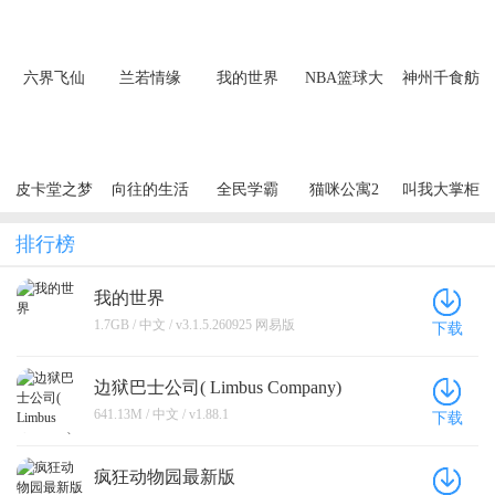
六界飞仙
兰若情缘
我的世界
NBA篮球大
神州千食舫
（0.1折6480
（0.05折步
师
免费领）
步高升）
（买断券）
皮卡堂之梦
向往的生活
全民学霸
猫咪公寓2
叫我大掌柜
想起源
排行榜
我的世界
1.7GB / 中文 / v3.1.5.260925 网易版
下载
边狱巴士公司( Limbus Company)
641.13M / 中文 / v1.88.1
下载
疯狂动物园最新版