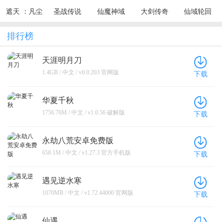
遮天 ：凡尘
圣战传说
仙魔神域
大剑传奇
仙域轮回
一叶
（0.1折无敌
（0.05折买
（0.1折一起
（0.1折每天
寂寞）
断无忧）
修仙）
送6480代金
排行榜
券）
天涯明月刀
1.4GB / 中文 / v0.0.203 官网版
下载
华夏千秋
1756.76M / 中文 / v1.0.56 破解版
下载
永劫八荒安卓免费版
658.1M / 中文 / v1.27.3 官方手机版
下载
遇见逆水寒
1070MB / 中文 / v1.72.44000 官网版
下载
仙遇