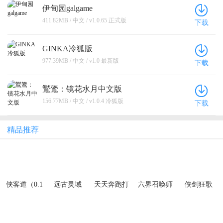
伊甸园galgame
411.82MB / 中文 / v1.0.65 正式版
下载
GINKA冷狐版
977.39MB / 中文 / v1.0 最新版
下载
鸑鷟：镜花水月中文版
156.77MB / 中文 / v1.0.4 冷狐版
下载
精品推荐
侠客道（0.1
远古灵域
天天奔跑打
六界召唤师
侠剑狂歌
折送1W代金
怪兽（武侠
（0.1折每日
（0.1折天天
免费版）
世界0.05
代金券）
送6480）
折）