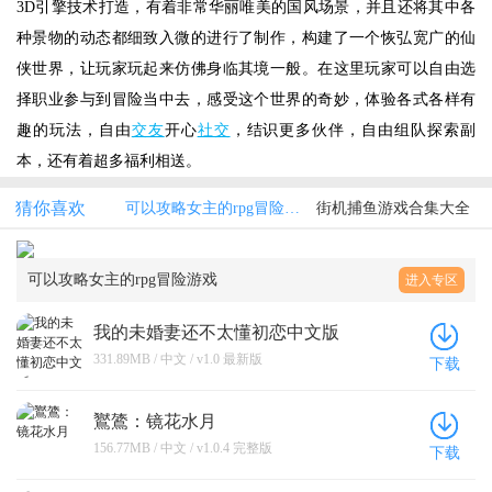
3D引擎技术打造，有着非常华丽唯美的国风场景，并且还将其中各
种景物的动态都细致入微的进行了制作，构建了一个恢弘宽广的仙
侠世界，让玩家玩起来仿佛身临其境一般。在这里玩家可以自由选
择职业参与到冒险当中去，感受这个世界的奇妙，体验各式各样有
趣的玩法，自由
交友
开心
社交
，结识更多伙伴，自由组队探索副
本，还有着超多福利相送。
猜你喜欢
可以攻略女主的rpg冒险游戏
街机捕鱼游戏合集大全
可以攻略女主的rpg冒险游戏
进入专区
我的未婚妻还不太懂初恋中文版
331.89MB / 中文 / v1.0 最新版
下载
鸑鷟：镜花水月
156.77MB / 中文 / v1.0.4 完整版
下载