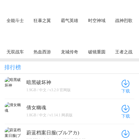
全能斗士
狂暴之翼
霸气英雄
时空神域
战神烈歌
（荒古神器
（正版首发
（0.1折千元
（0.1折地牢
（杀戮血脉
专属单职）
0.05折）
代金券天天
探险）
专属神器）
送）
无双战车
热血西游
龙城传奇
破镜重圆
王者之战
（狂暴九职
（暗黑悟空
（极速神技
（天天送万
（追梦散人
业）
送648真充）
三职业）
充）
专属）
排行榜
暗黑破坏神
1.9GB / 中文 / v3.2.0 官网版
下载
倩女幽魂
1.8GB / 中文 / v1.14.1 网易版
下载
蔚蓝档案日服(ブルアカ)