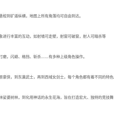
悬棺到矿道纵横，地图上所有角落均可自由到达。
象进行丰富的互动，如射墙可走壁，射窗可破窗，射人可暗杀等
打磨，闪避、格挡、斩杀……有多种上级角色操作。
原豪侠，到东瀛武士，再到西域女剑士，每个角色都有着不同的特色
林娑婆树林，到化用神话的永生花海，旨在打造宏大、独特的竞技舞