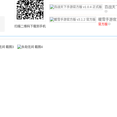
文
v
百战天
最
方版
中
v
文
/
66.
版
暖雪手游官
官方版
v3.1.2 
中
扫描二维码下载到手机
文
/
1.38G
/