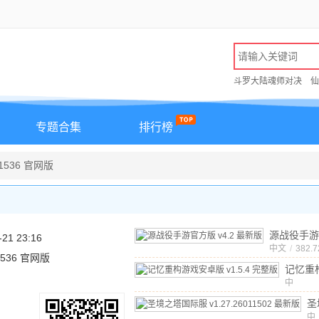
斗罗大陆魂师对决
仙
专题合集
排行榜
1536 官网版
源战役手游
-21 23:16
中文
v4.2 最新
/
382.
91536 官网版
记忆重
卓版
中
v
文
/
471
版
圣
际
中