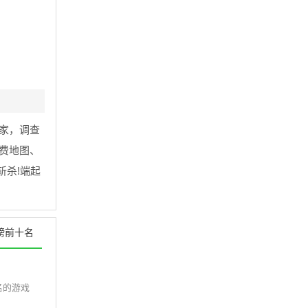
家，调查
费地图、
斩杀!端起
榜前十名
名的游戏