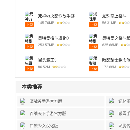
死神vs火影怜改手游
龙珠掌上格斗
145.76MB
56.31MB
下载
下载
奥特曼格斗进化0
奥特曼之格斗
253.57MB
635.66MB
下载
下载
街头霸王3
暗影骑士绝命
86.52M
172.68M
下载
下载
本类推荐
源战役手游官方版
记忆
百战天下手游官方版
暖雪
口袋少女汉化版
龙腾