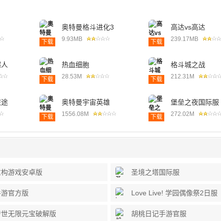
奥特曼格斗进化3
高达vs高达
9.93MB
239.17MB
下载
下载
超人
热血细胞
格斗城之战
28.53M
212.31M
下载
下载
旅途
奥特曼宇宙英雄
堡垒之夜国际服
1556.08M
272.02M
下载
下载
重构游戏安卓版
圣境之塔国际服
手游官方版
Love Live! 学园偶像祭2日服
传世无限元宝破解版
胡桃日记手游官服