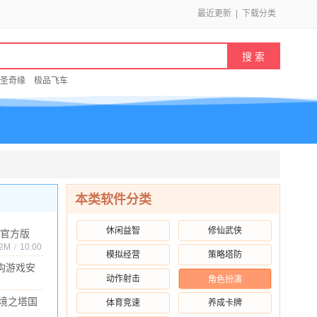
最近更新
|
下载分类
圣奇缘
极品飞车
本类软件分类
休闲益智
修仙武侠
官方版
版
72M
/
10.00
模拟经营
策略塔防
构游戏安
动作射击
角色扮演
1.5.4 完整
.3M
/
10.00
境之塔国
体育竞速
养成卡牌
服