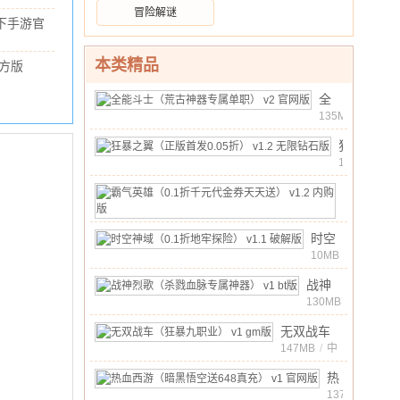
/
169.25M
/
10.00
冒险解谜
1.27.26011502
下手游官
新版
1.0.4 正式
41M
/
10.00
本类精品
方版
官方版
10.00
全
能
135MB
/
中
斗
10.00
文
/
狂
士
暴
1MB
/
（荒
中
之
古
10.00
文
霸
/
翼
神
气
20MB
/
（正
器
中
英
版
10.00
时空
文
/
专
雄
首
神域
10MB
/
属
（0.1
中
发
（0.1
单
折
10.00
战神
文
/
0.05
折地
职）
千
烈歌
130MB
/
折）
牢探
v2
中
元
（杀
v1.2
险）
10.00
无双战车
文
官
/
代
戮血
无
v1.1
（狂暴九职
147MB
网
/
中
金
脉专
限
10.00
文
/
破解
业） v1
版
券
属神
热
钻
版
gm版
天
器）
血
137MB
石
/