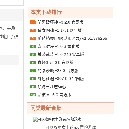
天
v1 bt
中
西
版
10.00
文
/
送）
版
游
本类下载排行
v1.2
（暗
内
黑
暗黑破坏神 v3.2.0 官网版
购
悟
万。手游
倩女幽魂 v1.14.1 网易版
版
空
时增加了很
蔚蓝档案日服(ブルアカ) v1.61.376265
送
648
次元对决 v1.0.3 黄化版
官方版
真
神陵武装 v1.0.240 安卓版
充）
v1
崩坏3 v8.0.0 官网版
官
约战沙城 v28.0 官方版
网
绿色征途 v307.0.0 官网版
版
航海王壮志雄心
晶核 v1.5.0 官方版
同类最新合集
可以攻略女主的rpg冒险游戏