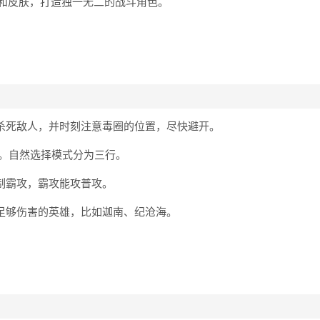
和皮肤，打造独一无二的战斗角色。
色杀死敌人，并时刻注意毒圈的位置，尽快避开。
试。自然选择模式分为三行。
制霸攻，霸攻能攻普攻。
且足够伤害的英雄，比如迦南、纪沧海。