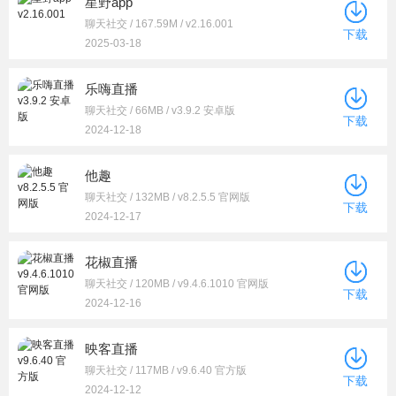
星野app
聊天社交 / 167.59M / v2.16.001
下载
2025-03-18
乐嗨直播
聊天社交 / 66MB / v3.9.2 安卓版
下载
2024-12-18
他趣
聊天社交 / 132MB / v8.2.5.5 官网版
下载
2024-12-17
花椒直播
聊天社交 / 120MB / v9.4.6.1010 官网版
下载
2024-12-16
映客直播
聊天社交 / 117MB / v9.6.40 官方版
下载
2024-12-12