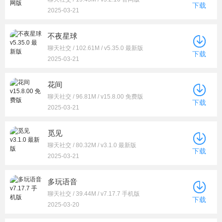
下载
2025-03-21
不夜星球
聊天社交 / 102.61M / v5.35.0 最新版
下载
2025-03-21
花间
聊天社交 / 96.81M / v15.8.00 免费版
下载
2025-03-21
觅见
聊天社交 / 80.32M / v3.1.0 最新版
下载
2025-03-21
多玩语音
聊天社交 / 39.44M / v7.17.7 手机版
下载
2025-03-20