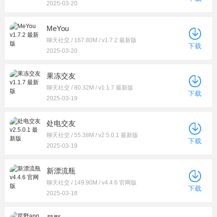
2025-03-20
MeYou
聊天社交 / 167.80M / v1.7.2 最新版
下载
2025-03-20
果冻交友
聊天社交 / 80.32M / v1.1.7 最新版
下载
2025-03-19
处电交友
聊天社交 / 55.38M / v2.5.0.1 最新版
下载
2025-03-19
新漂流瓶
聊天社交 / 149.90M / v4.4.6 官网版
下载
2025-03-18