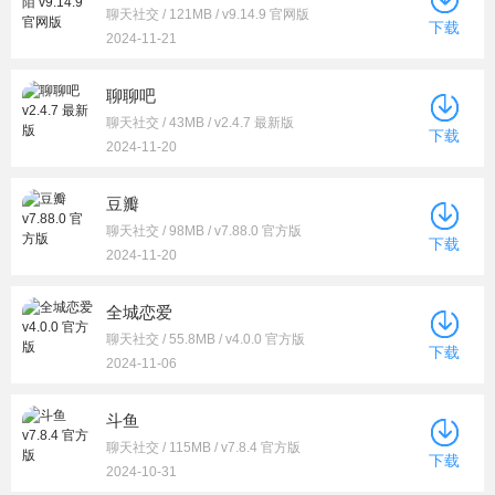
聊天社交 / 121MB / v9.14.9 官网版
下载
2024-11-21
聊聊吧
聊天社交 / 43MB / v2.4.7 最新版
下载
2024-11-20
豆瓣
聊天社交 / 98MB / v7.88.0 官方版
下载
2024-11-20
全城恋爱
聊天社交 / 55.8MB / v4.0.0 官方版
下载
2024-11-06
斗鱼
聊天社交 / 115MB / v7.8.4 官方版
下载
2024-10-31