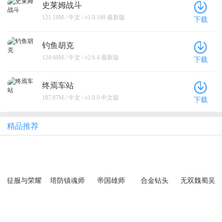
史莱姆战斗
121.18M / 中文 / v1.0.169 最新版
下载
钓鱼胡克
124.68M / 中文 / v2.6.4 最新版
下载
终焉车站
187.87M / 中文 / v1.0.0 中文版
下载
精品推荐
征服与荣耀
塔防镇魂师
帝国雄师
合金钻头
无双魏蜀吴
（0.1折免费
（充值10倍
（0.05折次
（0.1折风云
648狂欢）
返）
日送关羽）
再起）