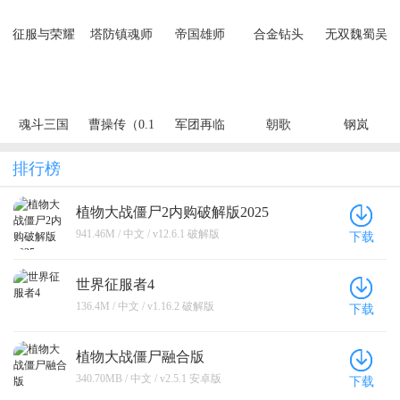
征服与荣耀
塔防镇魂师
帝国雄师
合金钻头
无双魏蜀吴
（0.1折免费
（充值10倍
（0.05折次
（0.1折风云
648狂欢）
返）
日送关羽）
再起）
魂斗三国
曹操传（0.1
军团再临
朝歌
钢岚
（0.1折绝境
折免费送千
（0.05折送
突围）
抽）
凌霜大乔）
排行榜
植物大战僵尸2内购破解版2025
941.46M / 中文 / v12.6.1 破解版
下载
世界征服者4
136.4M / 中文 / v1.16.2 破解版
下载
植物大战僵尸融合版
340.70MB / 中文 / v2.5.1 安卓版
下载