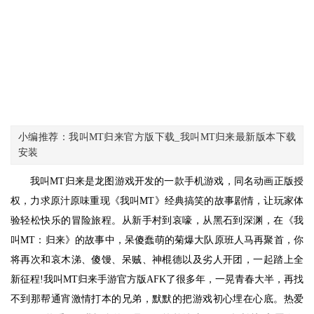
小编推荐：我叫MT归来官方版下载_我叫MT归来最新版本下载
安装
我叫MT归来是龙图游戏开发的一款手机游戏，同名动画正版授
权，力求原汁原味重现《我叫MT》经典搞笑的故事剧情，让玩家体
验轻松快乐的冒险旅程。从新手村到哀嚎，从黑石到深渊，在《我
叫MT：归来》的故事中，呆傻蠢萌的菊爆大队原班人马再聚首，你
将再次和哀木涕、傻馒、呆贼、神棍德以及劣人开团，一起踏上全
新征程!我叫MT归来手游官方版AFK了很多年，一晃青春大半，再找
不到那帮通宵激情打本的兄弟，默默的把游戏初心埋在心底。热爱