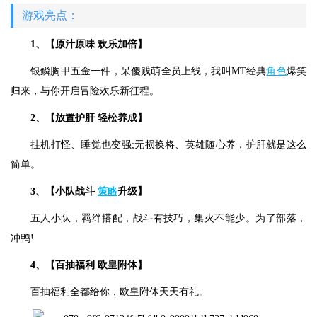
游戏亮点：
1、【原汁原味 欢乐加倍】
银鳞胸甲五金一件，呆傻贱萌全员上线，我叫MT经典
角色
爆笑
归来，与你开启冒险欢乐新征程。
2、【放置护肝 轻松养成】
挂机打怪、睡觉也变强;无损换将、英雄随心养，护肝就是这么
简单。
3、【小队战斗
策略
升级】
五人小队，羁绊搭配，战斗有技巧，集火不能少。为了部落，
冲鸭!
4、【百抽福利 欧皇附体】
百抽福利全都给你，欧皇附体天天有礼。