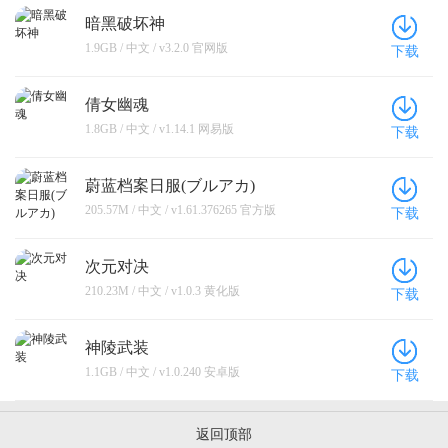
暗黑破坏神
1.9GB / 中文 / v3.2.0 官网版
下载
倩女幽魂
1.8GB / 中文 / v1.14.1 网易版
下载
蔚蓝档案日服(ブルアカ)
205.57M / 中文 / v1.61.376265 官方版
下载
次元对决
210.23M / 中文 / v1.0.3 黄化版
下载
神陵武装
1.1GB / 中文 / v1.0.240 安卓版
下载
返回顶部