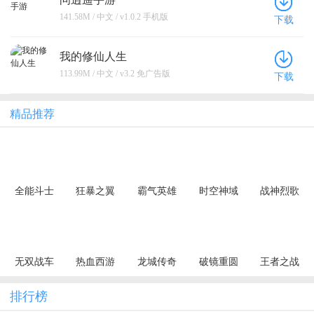
141.58M / 中文 / v1.0.2 手机版
下载
我的修仙人生
113.99M / 中文 / v3.2 免广告版
下载
精品推荐
全能斗士
狂暴之翼
霸气英雄
时空神域
战神烈歌
（荒古神器
（正版首发
（0.1折千元
（0.1折地牢
（杀戮血脉
专属单职）
0.05折）
代金券天天
探险）
专属神器）
送）
无双战车
热血西游
龙城传奇
破镜重圆
王者之战
（狂暴九职
（暗黑悟空
（极速神技
（天天送万
（追梦散人
业）
送648真充）
三职业）
充）
专属）
排行榜