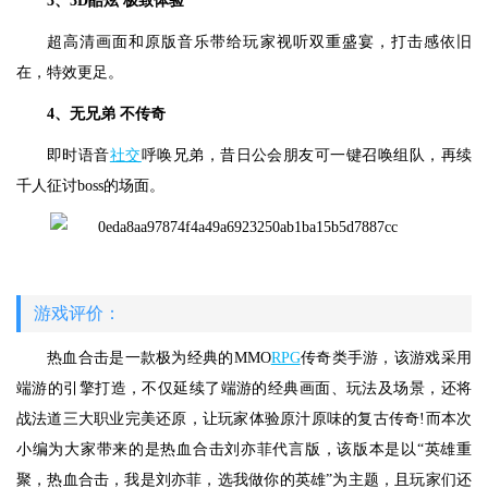
3、3D酷炫 极致体验
超高清画面和原版音乐带给玩家视听双重盛宴，打击感依旧
在，特效更足。
4、无兄弟 不传奇
即时语音
社交
呼唤兄弟，昔日公会朋友可一键召唤组队，再续
千人征讨boss的场面。
游戏评价：
热血合击是一款极为经典的MMO
RPG
传奇类手游，该游戏采用
端游的引擎打造，不仅延续了端游的经典画面、玩法及场景，还将
战法道三大职业完美还原，让玩家体验原汁原味的复古传奇!而本次
小编为大家带来的是热血合击刘亦菲代言版，该版本是以“英雄重
聚，热血合击，我是刘亦菲，选我做你的英雄”为主题，且玩家们还