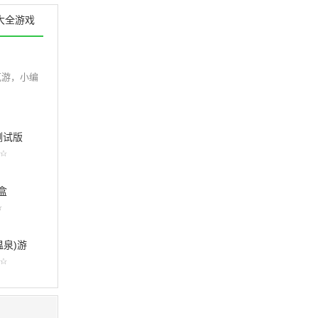
大全游戏
克游，小编
测试版
盒
温泉)游