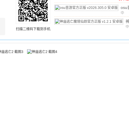
文
/
1
安卓
os
正版
中
文
/
v20
安卓
中
扫描二维码下载到手机
文