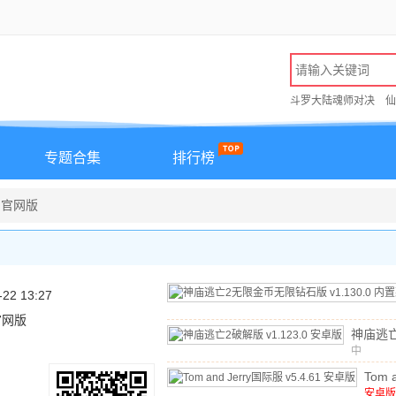
斗罗大陆魂师对决
仙
专题合集
排行榜
0 官网版
-22 13:27
 官网版
神庙逃
中
v1.12
文
/
114
Tom a
国际
安卓版