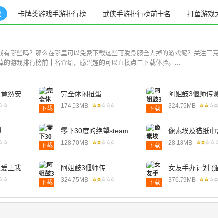
戏
卡牌类游戏手游排行榜
武侠手游排行榜前十名
打鱼游戏
戏有哪些吗？那么在哪里可以免费下载这些可脱身服全去掉的游戏呢？关注三
的游戏排行榜前十名介绍，感兴趣的可以直接点击下载体验。...
友竟然安
完全休闲扭蛋
阿姐鼓3偃师传
174.03MB
324.75MB
下载
下载
望
零下30度的绝望steam
像素埃及猫纸巾
中文版
(Neko Touch)
128.70MB
28.18MB
下载
下载
娘爱上我
阿姐鼓3偃师传
女友手办计划 (
戏
324.75MB
376.79MB
下载
下载