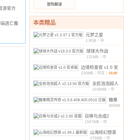
限
.56G
/
10.00
冒险解谜
版
金
u音游官方
币
238.4M
/
无
10.00
26.305.0
本类精品
神庙逃亡魔
限
版
境仙踪官方
钻
/
70.96M
/
10.00
元梦之星
正版
v1.2.1
石
v1.3.37.1 官方版
1.9GB
/
中
安卓版
版
10.00
文
/
v1.130.0
球球大作战
内
v19.3.0 官方版
131MB
/
中
10.00
文
/
置
边境检查官 v1.0 安
菜
10.00
卓版
230MB
/
中文
/
单
版
全民泡泡超人
v2.13.50 官方
1936MB
/
中
10.00
文
/
版
糖果
精灵
465MB
/
中
传奇
10.00
召唤与合成2
文
/
v1.0.6.408.405
v2.2.00 官服
1597MB
/
中
正版
10.00
文
/
山海经幻想录
v1.49.1 最新版
476MB
/
中