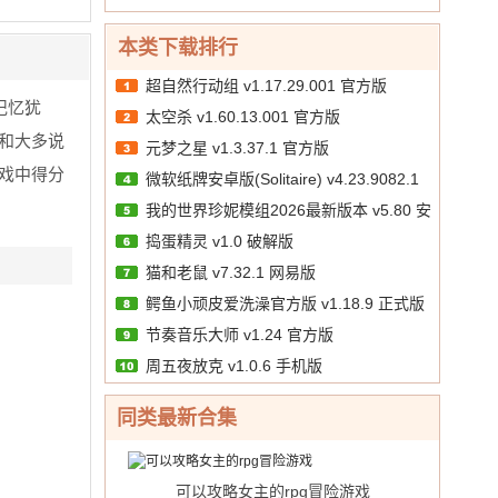
10.00
文
/
本类下载排行
超自然行动组 v1.17.29.001 官方版
记忆犹
太空杀 v1.60.13.001 官方版
和大多说
元梦之星 v1.3.37.1 官方版
戏中得分
微软纸牌安卓版(Solitaire) v4.23.9082.1
我的世界珍妮模组2026最新版本 v5.80 安
手机版
捣蛋精灵 v1.0 破解版
卓版
猫和老鼠 v7.32.1 网易版
鳄鱼小顽皮爱洗澡官方版 v1.18.9 正式版
节奏音乐大师 v1.24 官方版
周五夜放克 v1.0.6 手机版
同类最新合集
可以攻略女主的rpg冒险游戏