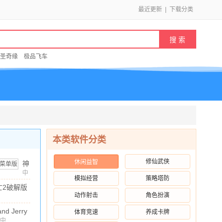
最近更新
|
下载分类
圣奇缘
极品飞车
本类软件分类
修仙武侠
休闲益智
神
庙
中
模拟经营
策略塔防
文
/
131.66M
/
10.00
逃
亡2破解版
亡
动作射击
角色扮演
3.0 安卓版
2
.79M
/
10.00
nd Jerry
体育竞速
养成卡牌
无
服
中
v5.4.61