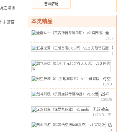
古打
.3M
/
10.00
冒险解谜
金
境之塔国
服）
服
/
169.25M
v1.2
/
10.00
1.27.26011502
本类精品
下手游官
破解
新版
1.0.4 正式
版
41M
/
10.00
全
能
135MB
/
中
斗
10.00
文
/
狂
士
暴
1MB
/
（荒
中
之
古
10.00
文
霸
/
翼
神
气
20MB
/
（正
器
中
英
版
10.00
时空
文
/
专
雄
首
神域
10MB
/
属
（0.1
中
发
（0.1
单
折
10.00
战神
文
/
0.05
折地
职）
千
烈歌
130MB
/
折）
牢探
v2
中
元
（杀
v1.2
险）
10.00
无双战车
文
官
/
代
戮血
无
v1.1
（狂暴九职
147MB
网
/
中
金
脉专
限
10.00
文
/
破解
业） v1
版
券
属神
热
钻
版
gm版
天
器）
血
137MB
石
/