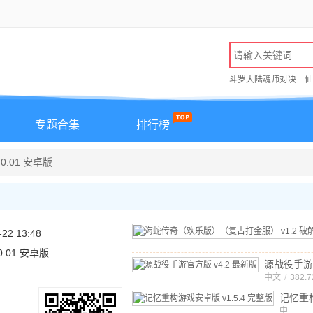
斗罗大陆魂师对决
仙
专题合集
排行榜
0.01 安卓版
-22 13:48
.0.01 安卓版
源战役手游
中文
v4.2 最新
/
382.
记忆重
卓版
中
v