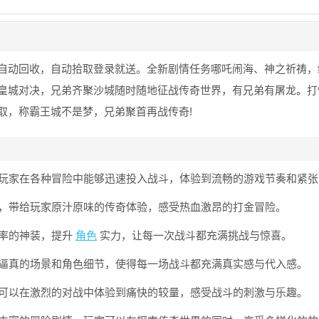
自动回收，自动拾取登录就送。全新剧情任务哪吒闹海、神之祈祷，
皇城对决，兄弟齐聚沙城随时随地征战传奇世界，有兄弟有屠龙。打
取，称霸王城不是梦，兄弟聚首再战传奇!
得玩家在各种冒险中能够迅速投入战斗，体验到流畅的游戏节奏和紧
果，带给玩家原汁原味的传奇体验，感受热血激昂的打金冒险。
爆率的神装，提升
角色
实力，让每一次战斗都充满挑战与惊喜。
出逼真的场景和角色细节，使得每一场战斗都充满真实感与代入感。
家可以在激烈的对战中体验到痛快的较量，感受战斗的刺激与乐趣。