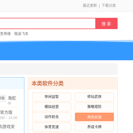
最近更新
|
下载分类
圣奇缘
极品飞车
本类软件分类
休闲益智
修仙武侠
海蛇
传奇
中
模拟经营
策略塔防
文
/
145MB
/
10.00
（欢
官方版
乐
动作射击
角色扮演
版
72M
/
10.00
版）
构游戏安
体育竞速
养成卡牌
（复
1.5.4 完整