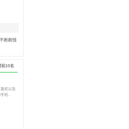
不断刷怪
前10名
家喜欢以及
机...