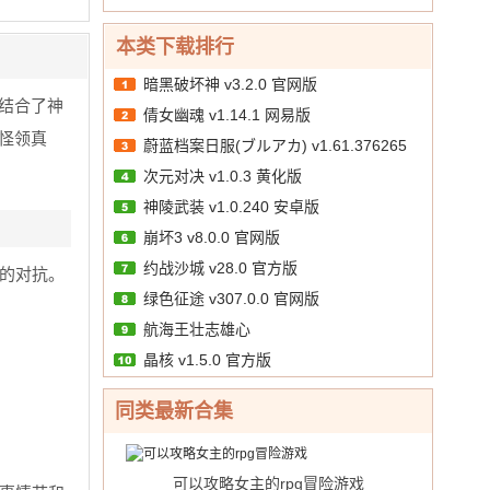
天
v1 bt
中
西
版
10.00
文
/
送）
版
游
本类下载排行
v1.2
（暗
内
黑
暗黑破坏神 v3.2.0 官网版
购
悟
结合了神
倩女幽魂 v1.14.1 网易版
版
空
怪领真
蔚蓝档案日服(ブルアカ) v1.61.376265
送
648
次元对决 v1.0.3 黄化版
官方版
真
神陵武装 v1.0.240 安卓版
充）
v1
崩坏3 v8.0.0 官网版
官
约战沙城 v28.0 官方版
张的对抗。
网
绿色征途 v307.0.0 官网版
版
航海王壮志雄心
晶核 v1.5.0 官方版
同类最新合集
可以攻略女主的rpg冒险游戏