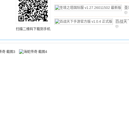
文
/
471
版
圣
际
中
文
v
百战天
最
方版
中
v
扫描二维码下载到手机
文
/
66.
版