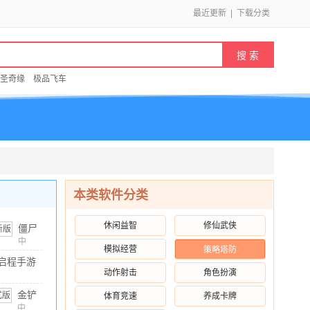
最近更新
|
下载分类
圣奇缘
极品飞车
本类软件分类
休闲益智
修仙武侠
僵尸
尖叫
中
模拟经营
策略塔防
文
/
105.35M
/
10.00
国际
启程手游
服
动作射击
角色扮演
 安卓版
(Zombie
1M
/
10.00
金铲
体育竞速
养成卡牌
Tsunami)
v4.7.0
铲之
中