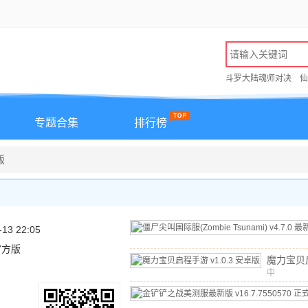
斗罗大陆魂师对决
仙
专题合集
排行榜
版
-13 22:05
 官方版
魔力宝贝
中
v1.0.3
文
/
641.1