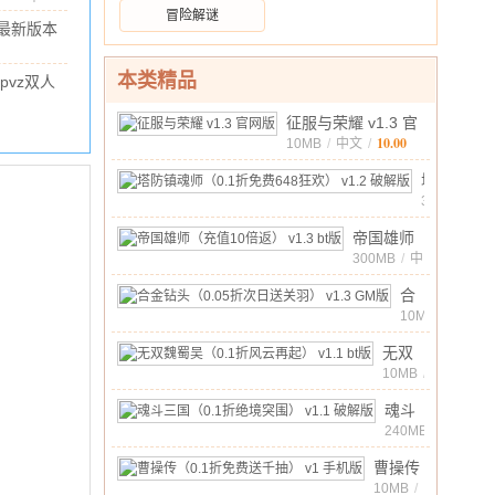
最新
文
/
90.18M
/
10.00
冒险解谜
战美
版
最新版本
测服
 官方版
最新
2M
/
10.00
本类精品
pvz双人
版
8 联机版
v16.7.7550570
99M
/
10.00
征服与荣耀 v1.3 官
正式
10.00
网版
10MB
/
中文
/
版
塔
防
338MB
/
中
镇
10.00
帝国雄师
文
/
魂
（充值10
300MB
/
中
师
10.00
文
/
倍返）
（0.1
合
v1.3 bt版
折
金
10MB
/
中
免
钻
10.00
无双
文
/
费
头
魏蜀
10MB
/
648
（0.05
中
吴
狂
折
10.00
文
魂斗
/
（0.1
欢）
次
三国
240MB
/
折风
v1.2
中
日
（0.1
云再
10.00
曹操传
文
/
破
送
折绝
起）
（0.1
10MB
/
解
关