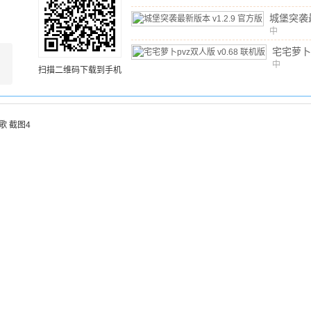
城堡突袭
中
v1.2.9
文
/
135.7
宅宅萝卜
版
中
v0.6
扫描二维码下载到手机
文
/
111.