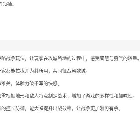
的领袖。
策略战争玩法，让玩家在攻城略地的过程中，感受智慧与勇气的较量
玩家都能拉拢并为其所用，共同征战朝歌城。
重难关，体验力破千军的快感。
家需根据地形和敌人特点制定战术，增加了游戏的多样性和趣味性。
有的擅长防御，能大幅提升出战效率，让战争更加游刃有余。