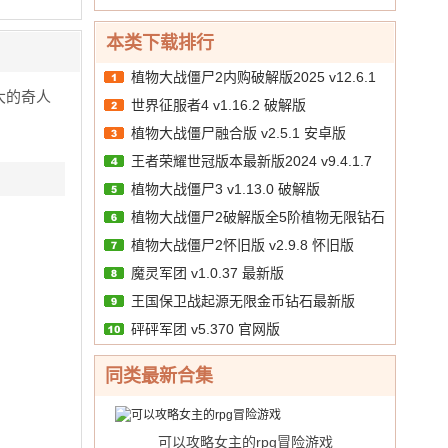
境突
中
v1.1
折免费
版
羽）
围）
10.00
文
/
bt版
送千
v1.3
本类下载排行
v1.1
抽）
GM
破解
v1 手
植物大战僵尸2内购破解版2025 v12.6.1
版
版
机版
大的奇人
世界征服者4 v1.16.2 破解版
破解版
植物大战僵尸融合版 v2.5.1 安卓版
王者荣耀世冠版本最新版2024 v9.4.1.7
植物大战僵尸3 v1.13.0 破解版
安卓版
植物大战僵尸2破解版全5阶植物无限钻石
植物大战僵尸2怀旧版 v2.9.8 怀旧版
v12.6.1 官方版
魔灵军团 v1.0.37 最新版
王国保卫战起源无限金币钻石最新版
砰砰军团 v5.370 官网版
v6.2.00 破解版
同类最新合集
可以攻略女主的rpg冒险游戏