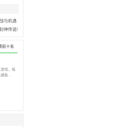
战与机遇
封神传说!
榜前十名
鱼游戏，每
鱼...