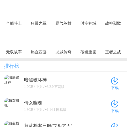
全能斗士
狂暴之翼
霸气英雄
时空神域
战神烈歌
（荒古神器
（正版首发
（0.1折千元
（0.1折地牢
（杀戮血脉
专属单职）
0.05折）
代金券天天
探险）
专属神器）
送）
无双战车
热血西游
龙城传奇
破镜重圆
王者之战
（狂暴九职
（暗黑悟空
（极速神技
（天天送万
（追梦散人
业）
送648真充）
三职业）
充）
专属）
排行榜
暗黑破坏神
1.9GB / 中文 / v3.2.0 官网版
下载
倩女幽魂
1.8GB / 中文 / v1.14.1 网易版
下载
蔚蓝档案日服(ブルアカ)