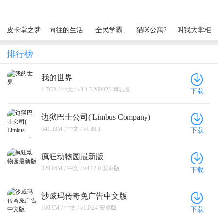
免费领）
步高升）
（买断券）
皮卡堂之梦
向往的生活
全民学霸
猫咪公寓2
叫我大掌柜
想起源
排行榜
我的世界
1.7GB / 中文 / v3.1.5.260925 网易版
下载
边狱巴士公司( Limbus Company)
641.13M / 中文 / v1.88.1
下载
疯狂动物园最新版
329.06M / 中文 / v4.12.0 安卓版
下载
沙威玛传奇免广告中文版
100.9M / 中文 / v1.0.24 安卓版
下载