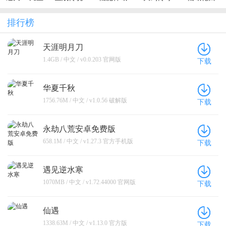
一叶
（0.1折无敌
（0.05折买
（0.1折一起
（0.1折每天
寂寞）
断无忧）
修仙）
送6480代金
排行榜
券）
天涯明月刀
1.4GB / 中文 / v0.0.203 官网版
下载
华夏千秋
1756.76M / 中文 / v1.0.56 破解版
下载
永劫八荒安卓免费版
658.1M / 中文 / v1.27.3 官方手机版
下载
遇见逆水寒
1070MB / 中文 / v1.72.44000 官网版
下载
仙遇
1338.63M / 中文 / v1.13.0 官方版
下载