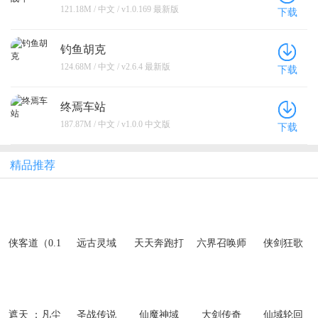
121.18M / 中文 / v1.0.169 最新版
下载
钓鱼胡克
124.68M / 中文 / v2.6.4 最新版
下载
终焉车站
187.87M / 中文 / v1.0.0 中文版
下载
精品推荐
侠客道（0.1
远古灵域
天天奔跑打
六界召唤师
侠剑狂歌
折送1W代金
怪兽（武侠
（0.1折每日
（0.1折天天
免费版）
世界0.05
代金券）
送6480）
折）
遮天 ：凡尘
圣战传说
仙魔神域
大剑传奇
仙域轮回