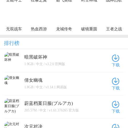
全能斗士
狂暴之翼
霸气英雄
时空神域
战神烈歌
（荒古神器
（正版首发
（0.1折千元
（0.1折地牢
（杀戮血脉
专属单职）
0.05折）
代金券天天
探险）
专属神器）
送）
无双战车
热血西游
龙城传奇
破镜重圆
王者之战
（狂暴九职
（暗黑悟空
（极速神技
（天天送万
（追梦散人
业）
送648真充）
三职业）
充）
专属）
排行榜
暗黑破坏神
1.9GB / 中文 / v3.2.0 官网版
下载
倩女幽魂
1.8GB / 中文 / v1.14.1 网易版
下载
蔚蓝档案日服(ブルアカ)
205.57M / 中文 / v1.61.376265 官方版
下载
次元对决