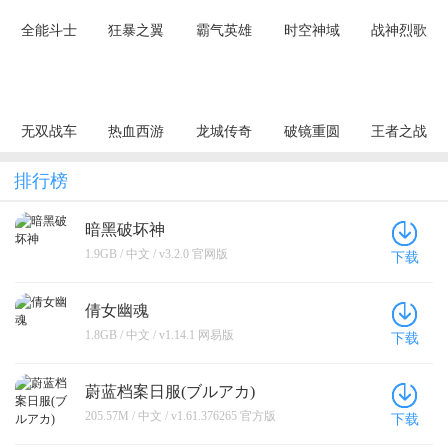
全能斗士
狂暴之翼
霸气英雄
时空神域
战神烈歌
（荒古神器
（正版首发
（0.1折千元
（0.1折地牢
（杀戮血脉
专属单职）
0.05折）
代金券天天
探险）
专属神器）
送）
无双战车
热血西游
龙城传奇
破镜重圆
王者之战
（狂暴九职
（暗黑悟空
（极速神技
（天天送万
（追梦散人
业）
送648真充）
三职业）
充）
专属）
排行榜
暗黑破坏神
1.9GB / 中文 / v3.2.0 官网版
下载
倩女幽魂
1.8GB / 中文 / v1.14.1 网易版
下载
蔚蓝档案日服(ブルアカ)
205.57M / 中文 / v1.61.376265 官方版
下载