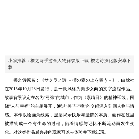
小编推荐：樱之诗手游全人物解锁版下载-樱之诗汉化版安卓下
载
樱之诗原名：《サクラノ詩 －櫻の森の上を舞う－》，由枕社
在2015年10月23日发行，是一款风格为美少女向的文字流程作品。
故事背景设定在名为“弓张”的城市，作为《素晴日》的精神延续，围
绕“人与幸福”的主题展开，通过“美”与“魂”的交织深入刻画人物与情
感。本作以绘画为线索，层层揭示快乐与温情的本质。画作在这里
被描绘成一个有生命的过程，随着情感与记忆不断流动而发生变
化。对这类作品感兴趣的玩家可以去体验并下载试玩。