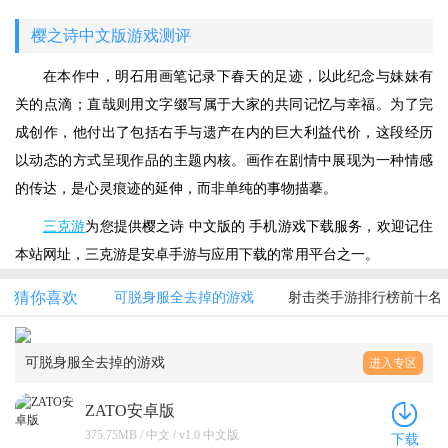
樱之诗中文版游戏测评
在本作中，明石用画笔记录下春天的足迹，以此纪念与妹妹有
关的点滴；直哉则用文字缀写属于大家的共同记忆与幸福。为了完
成创作，他付出了包括右手与遗产在内的巨大利益代价，这段经历
以动态的方式呈现作品的主题内核。画作在剧情中展现为一种情感
的传达，是心灵痕迹的延伸，而非单纯的事物描摹。
三克游
为您提供樱之诗 中文版的 手机游戏下载服务，欢迎记住
本站网址，三克游是安卓手游与应用下载的常用平台之一。
猜你喜欢
可脱身服全去掉的游戏
射击类手游排行榜前十名
可脱身服全去掉的游戏
进入专区
ZATO安卓版
375.75MB / 中文 / v1.0 中文版
下载