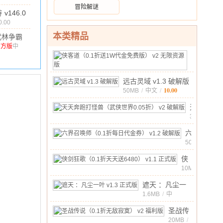
71.15M
/
10.00
冒险解谜
.1.6 渠道
游
v146.0
0.00
本类精品
武林争霸
0.1折九品
官方版
中
文
/
1.23G
/
10.00
侠
芝麻
客
23MB
/
)
v1.0.1
中
道
官方版
10.00
远古灵域 v1.3 破解版
文
/
（0.1
10.00
50MB
/
中文
/
折
送
天
1W
天
300MB
/
中
代
奔
10.00
六
文
/
金
跑
界
500MB
/
免
打
中
召
费
怪
10.00
侠
文
/
唤
版）
兽
剑
10MB
/
师
v2
中
（武
狂
（0.1
10.00
遮天 ：凡尘一
文
/
无
侠
歌
折
叶 v1.3 正式版
1.6MB
/
中
限
世
（0.1
10.00
文
/
每
资
界
折
圣战传
日
源
0.05
天
说
20MB
/
代