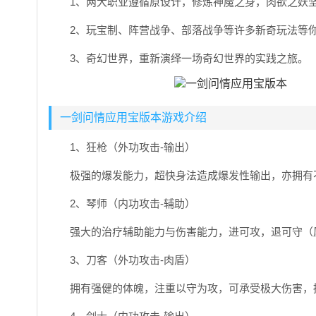
1、两大职业遵循原设计，修炼神魔之身，肉欲之妖
2、玩宝制、阵营战争、部落战争等许多新奇玩法等
3、奇幻世界，重新演绎一场奇幻世界的实践之旅。
一剑问情应用宝版本游戏介绍
1、狂枪（外功攻击-输出）
极强的爆发能力，超快身法造成爆发性输出，亦拥有
2、琴师（内功攻击-辅助）
强大的治疗辅助能力与伤害能力，进可攻，退可守（
3、刀客（外功攻击-肉盾）
拥有强健的体魄，注重以守为攻，可承受极大伤害，