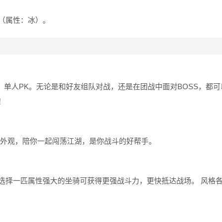
（属性：冰）。
战、单人PK。无论是和好友组队对战，还是在团战中面对BOSS，都
！
型外观，陪你一起闯荡江湖，是你战斗的好帮手。
选择一匹属性强大的坐骑可获得更强战斗力，更快抵达战场。 风格