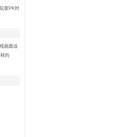
玩家PK时
戏画面设
多样的