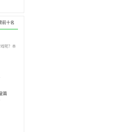
榜前十名
游戏呢？本
皇篇