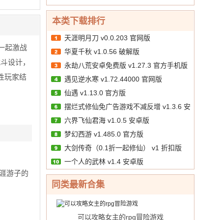
版
折）
中
天
（0.1
金
10.00
文
/
v2
送
折无敌
券）
本类下载排行
破
6480）
寂寞）
v1.2
解
v1.1
v2 福
天涯明月刀 v0.0.203 官网版
破
版
正
利版
一起激战
解
华夏千秋 v1.0.56 破解版
式
版
战斗设计，
版
永劫八荒安卓免费版 v1.27.3 官方手机版
性玩家结
遇见逆水寒 v1.72.44000 官网版
仙遇 v1.13.0 官方版
摆烂式修仙免广告游戏不减反增 v1.3.6 安
六界飞仙君海 v1.0.5 安卓版
卓版
梦幻西游 v1.485.0 官方版
大剑传奇（0.1折一起修仙） v1 折扣版
一个人的武林 v1.4 安卓版
涯游子的
同类最新合集
可以攻略女主的rpg冒险游戏