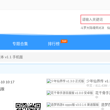
斗罗大陆魂师对决
仙
专题合集
排行榜
 v1.1 手机版
少年仙界传
v1
-10 10:17
版
中文
/
811.43M
/
机版
花千骨手
中
v1.0.0
文
/
850.3
造梦
opp
中