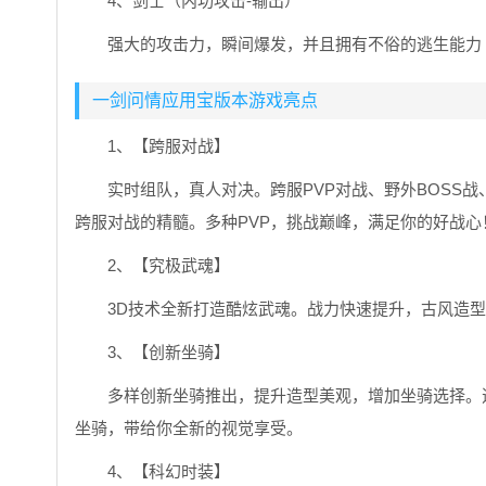
4、剑士（内功攻击-输出）
强大的攻击力，瞬间爆发，并且拥有不俗的逃生能力
一剑问情应用宝版本游戏亮点
1、【跨服对战】
实时组队，真人对决。跨服PVP对战、野外BOSS
跨服对战的精髓。多种PVP，挑战巅峰，满足你的好战心
2、【究极武魂】
3D技术全新打造酷炫武魂。战力快速提升，古风造
3、【创新坐骑】
多样创新坐骑推出，提升造型美观，增加坐骑选择。
坐骑，带给你全新的视觉享受。
4、【科幻时装】