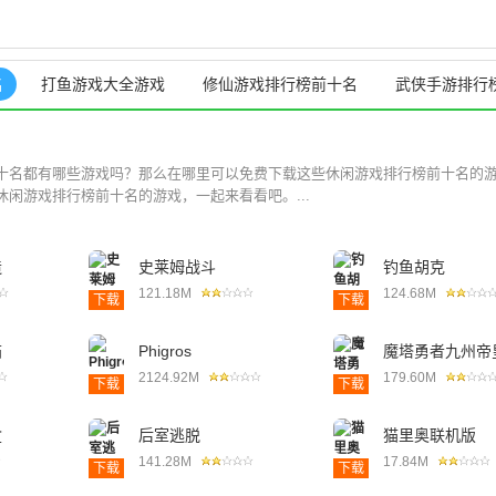
名
打鱼游戏大全游戏
修仙游戏排行榜前十名
武侠手游排行
十名都有哪些游戏吗？那么在哪里可以免费下载这些休闲游戏排行榜前十名的
闲游戏排行榜前十名的游戏，一起来看看吧。...
造
史莱姆战斗
钓鱼胡克
121.18M
124.68M
下载
下载
猫
Phigros
魔塔勇者九州帝
2124.92M
179.60M
下载
下载
盒
后室逃脱
猫里奥联机版
141.28M
17.84M
下载
下载