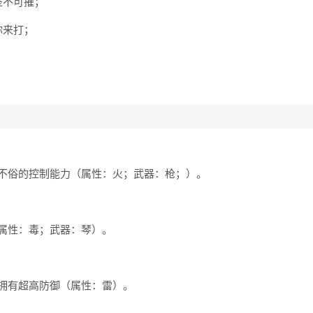
坚不可摧；
你来打；
不俗的控制能力（属性：火；武器：枪；）。
属性：毒；武器：琴）。
拥有超高防御（属性：雷）。