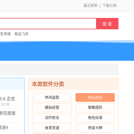
最近更新
|
下载分类
圣奇缘
极品飞车
本类软件分类
休闲益智
修仙武侠
.3.0 正式
10.00
模拟经营
策略塔防
游百度版
动作射击
角色扮演
 安卓版
3M
/
10.00
西游4
体育竞速
养成卡牌
o版