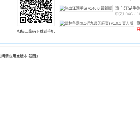
文
/
7
v3.0
热血江湖手
服版
最新版
中文
1.04G
/
1
(
扫描二维码下载到手机
官