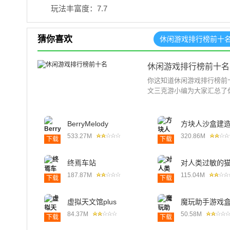
玩法丰富度：7.7
猜你喜欢
休闲游戏排行榜前十
休闲游戏排行榜前十名
你这知道休闲游戏排行榜前
文三克游小编为大家汇总了休
BerryMelody
方块人沙盒建
533.27M
320.86M
下载
下载
终焉车站
对人类过敏的
187.87M
115.04M
下载
下载
虚拟天文馆plus
魔玩助手游戏
84.37M
50.58M
下载
下载