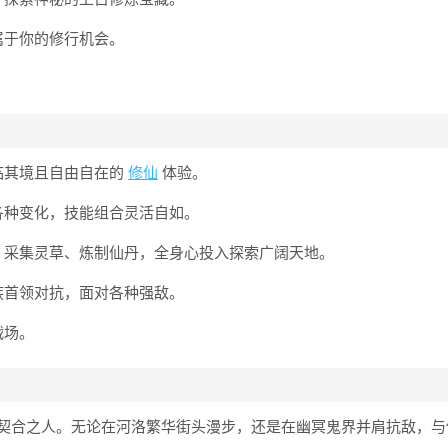
属于你的修行机会。
临其境且自由自在的
修仙
体验。
各种变化，技能组合灵活自如。
、采集灵草、炼制仙丹，全身心投入探索广阔天地。
族首领对抗，面对各种强敌。
战场。
契合之人。无论在河洛繁华街头漫步，还是在幽冥鬼界并肩抗敌，与