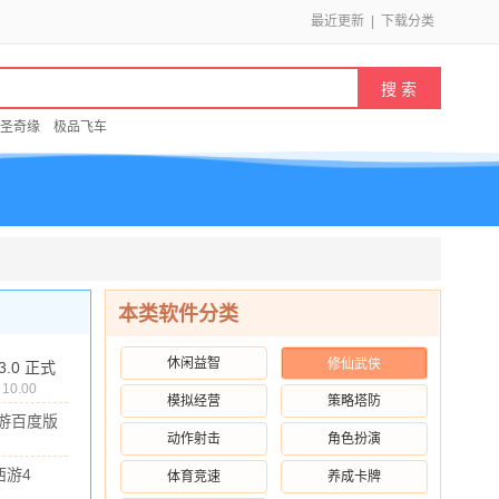
最近更新
|
下载分类
圣奇缘
极品飞车
本类软件分类
休闲益智
修仙武侠
.3.0 正式
10.00
模拟经营
策略塔防
游百度版
动作射击
角色扮演
 安卓版
3M
/
10.00
西游4
体育竞速
养成卡牌
o版