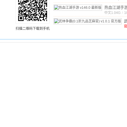
文
/
7
v3.0
热血江湖手
服版
最新版
中文
1.04G
/
1
(
扫描二维码下载到手机
官