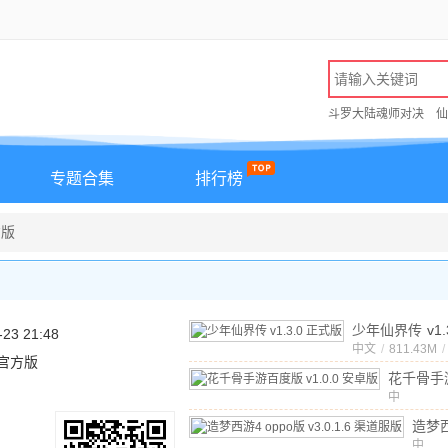
斗罗大陆魂师对决
仙
专题合集
排行榜
方版
少年仙界传
v1
-23 21:48
版
中文
/
811.43M
/
0 官方版
花千骨手
中
v1.0.0
文
/
850.3
造梦
opp
中