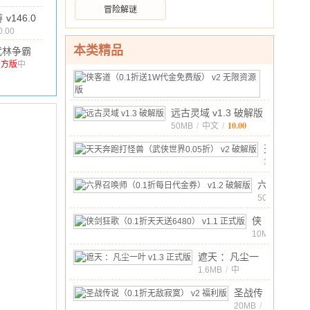
71.15M
/
10.00
冒险解谜
.1.6 渠道
游
v146.0
0.00
本类精品
武林争霸
0.1折九品
官方版
中
文
/
1.23G
/
10.00
侠
芝麻
客
23MB
/
)
v1.0.1
中
道
官方版
10.00
远古灵域 v1.3 破解版
文
/
（0.1
10.00
50MB
/
中文
/
折
送
天
1W
天
300MB
/
中
代
奔
10.00
六
文
/
金
跑
界
500MB
/
免
打
中
召
费
怪
10.00
侠
文
/
唤
版）
兽
剑
10MB
/
师
v2
中
（武
狂
（0.1
10.00
遮天 ：凡尘一
文
/
无
侠
歌
折
叶 v1.3 正式版
1.6MB
/
中
限
世
（0.1
10.00
文
/
每
资
界
折
圣战传
日
源
0.05
天
说
20MB
/
代