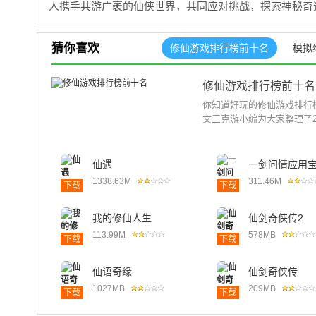
人携手共游广袤的仙侠世界，共同应对挑战，探索神秘奇
猜你喜欢
修仙游戏排行榜前十名
模拟
修仙游戏排行榜前十名
你知道好玩的修仙游戏排行
文三克游小编为大家整理了2
仙遇
一剑问情应用
1338.63M
311.46M
下载
下载
我的修仙人生
仙剑奇侠传2
113.99M
578MB
下载
下载
仙语奇缘
仙剑奇侠传
1027MB
209MB
下载
下载