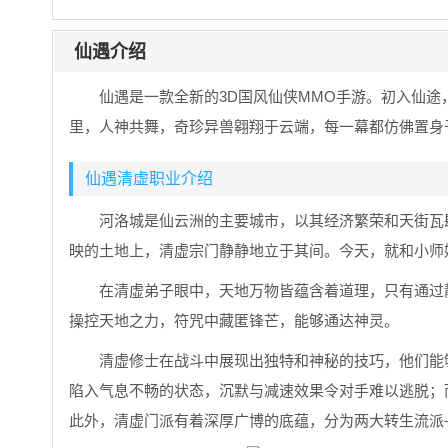
仙遇介绍
仙遇是一款全新的3D国风仙侠MMO手游。初入仙
里，人神共舞，奇珍异兽翱翔于云端，每一幕都仿佛置身
仙遇清虚职业介绍
河洛城是仙云洲的主要城市，以其经济繁荣和天街瓦
映的土地上，清虚宗门静静地立于其间。今天，就和小师
在清虚弟子眼中，天地万物皆蕴含着道理，只有通过
操控天地之力，符咒中藏匿锋芒，能够通达神灵。
清虚修士在战斗中展现出独特和神秘的技巧，他们能
陷入气息不畅的状态，沉默与减速效果令对手难以逃脱；
此外，清虚门派有着深厚广博的底蕴，分为两大转生流派