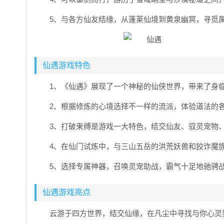
5、与各方仙友结缘，从蓬莱仙境到黄泉幽冥，寻觅
仙遇游戏特色
1、《仙遇》展现了一个神秘的仙侠世界，带来了身
2、根据修炼的心境选择不一样的流派，体验道法的
3、打破束缚是游戏一大特色，结交仙友、驭灵宠物
4、在仙门试炼中，与三山五岳的洪荒妖兽和狡诈魔
5、选择专属神器，召唤灵宠助战，霸气十足地驰骋
仙遇游戏亮点
云游于四方世界，结交仙缘，在凡尘中寻找与你心灵