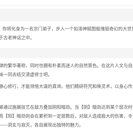
途，你将化身为一名宗门弟子，步入一个如洛神赋图般瑰丽奇幻的大世
于古老神话之中。
肆的繁华著称，同时也拥有朴素而迷人的自然景色。在这片人文与自
妹一同去结交清虚修士吧。
静心修行，才能领悟大道的真谛。他们精研符咒和唤灵术，以身心作
够通过施展技艺在敌方叠加阴阳暗劲。当【阴】暗劲达到某个层次时
而【阳】暗劲则会在累积到一定层数后，对敌人造成极大的伤害，令
——洞玄与寂灭，各自展现出独特的魅力。