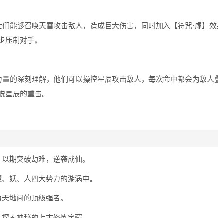
士们能够召唤天雷攻击敌人，造成巨大伤害，同时加入【符咒·虚】效
步压制对手。
辰力量的深刻理解，他们可以操控星辰攻击敌人，每次命中都会为敌人
脱星辰的重击。
，以期突破劫难，逆袭成仙。
魔、妖、人四大势力的漩涡中。
为天地间的顶级强者。
，探索神秘的上古修炼宝藏。