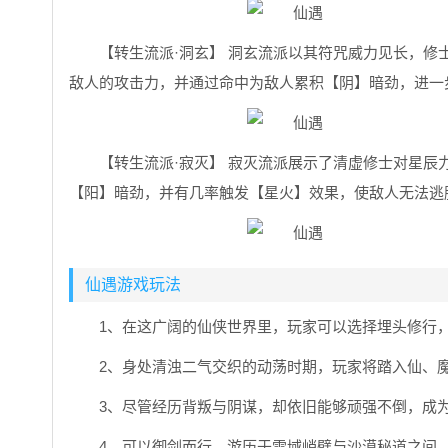
【转生流派·洞玄】 洞玄流派以其符咒威力见长，修
敌人的攻击力，并通过命中为敌人累积【阴】暗劲，进一
【转生流派·寂灭】 寂灭流派展示了清虚修士对星
【阳】暗劲，并有几率触发【星火】效果，使敌人无法逃
仙遇游戏玩法
1、在这广阔的仙侠世界里，玩家可以选择埋头修行
2、身处清浊二气交织的动荡时期，玩家将踏入仙、
3、尽管经历背叛与阴谋，却依旧能够顽强不倒，成
4、可以御剑而行，游历于雪域峭壁与沙漠秘道之间