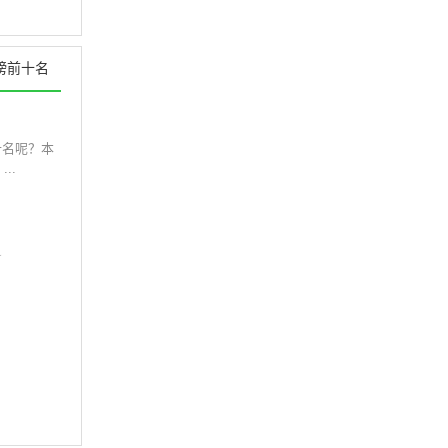
榜前十名
十名呢？本
..