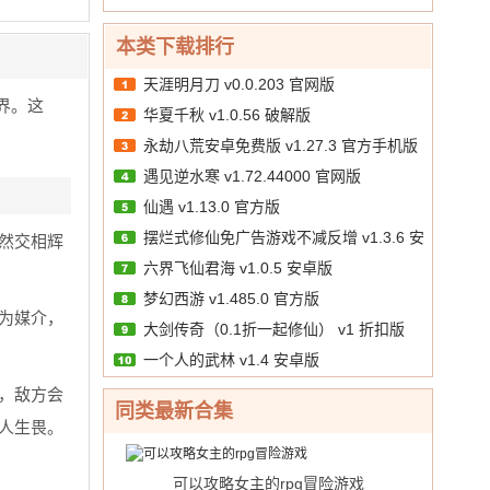
版
折）
中
天
（0.1
金
10.00
文
/
v2
送
折无敌
券）
本类下载排行
破
6480）
寂寞）
v1.2
解
v1.1
v2 福
天涯明月刀 v0.0.203 官网版
破
版
正
利版
界。这
解
华夏千秋 v1.0.56 破解版
式
版
版
永劫八荒安卓免费版 v1.27.3 官方手机版
遇见逆水寒 v1.72.44000 官网版
仙遇 v1.13.0 官方版
摆烂式修仙免广告游戏不减反增 v1.3.6 安
然交相辉
六界飞仙君海 v1.0.5 安卓版
卓版
梦幻西游 v1.485.0 官方版
为媒介，
大剑传奇（0.1折一起修仙） v1 折扣版
一个人的武林 v1.4 安卓版
，敌方会
同类最新合集
人生畏。
可以攻略女主的rpg冒险游戏