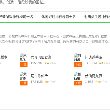
遇，创造一段段珍贵的回忆。
经营游戏排行榜前十名
休闲游戏排行榜前十名
射击类手游排行
榜前十名都有哪些吗？那么在哪里可以免费下载这些好玩的修仙游戏排行榜前
025好玩的修仙游戏排行榜前十名游戏介绍，感兴趣的可以点击下载安装体验。.
宝版本
六界飞仙君海
问逍遥手游
195.29M
141.58M
下载
下载
荒古修仙传
新仙魔九界
17.81MB
1.4GB
下载
下载