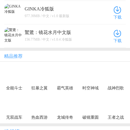
GINKA冷狐版
977.39MB / 中文 / v1.0 最新版
下载
鸑鷟：镜花水月中文版
156.77MB / 中文 / v1.0.4 冷狐版
下载
精品推荐
全能斗士
狂暴之翼
霸气英雄
时空神域
战神烈歌
（荒古神器
（正版首发
（0.1折千元
（0.1折地牢
（杀戮血脉
专属单职）
0.05折）
代金券天天
探险）
专属神器）
送）
无双战车
热血西游
龙城传奇
破镜重圆
王者之战
（狂暴九职
（暗黑悟空
（极速神技
（天天送万
（追梦散人
业）
送648真充）
三职业）
充）
专属）