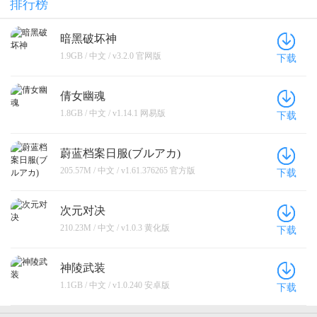
排行榜
暗黑破坏神
1.9GB / 中文 / v3.2.0 官网版
下载
倩女幽魂
1.8GB / 中文 / v1.14.1 网易版
下载
蔚蓝档案日服(ブルアカ)
205.57M / 中文 / v1.61.376265 官方版
下载
次元对决
210.23M / 中文 / v1.0.3 黄化版
下载
神陵武装
1.1GB / 中文 / v1.0.240 安卓版
下载