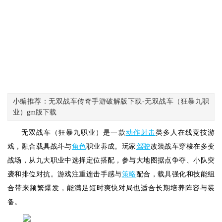
小编推荐：无双战车传奇手游破解版下载-无双战车（狂暴九职
业）gm版下载
无双战车（狂暴九职业）是一款
动作
射击
类多人在线竞技游
戏，融合载具战斗与
角色
职业养成。玩家
驾驶
改装战车穿梭在多变
战场，从九大职业中选择定位搭配，参与大地图据点争夺、小队突
袭和排位对抗。游戏注重连击手感与
策略
配合，载具强化和技能组
合带来频繁爆发，能满足短时爽快对局也适合长期培养阵容与装
备。