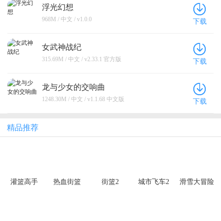
浮光幻想
968M / 中文 / v1.0.0
下载
女武神战纪
315.69M / 中文 / v2.33.1 官方版
下载
龙与少女的交响曲
1248.30M / 中文 / v1.1.68 中文版
下载
精品推荐
灌篮高手
热血街篮
街篮2
城市飞车2
滑雪大冒险