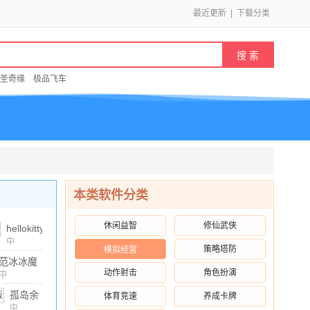
最近更新
|
下载分类
圣奇缘
极品飞车
本类软件分类
休闲益智
修仙武侠
hellokitty
美甲沙
中
策略塔防
模拟经营
文
/
137.01M
/
10.00
龙最新
范冰冰魔
版本
动作射击
角色扮演
范学院无
中
v2025.3.1
文
/
771.6M
/
10.00
限金币版
孤岛余
体育竞速
养成卡牌
安卓版
v1.2.5.4
生遗失
中