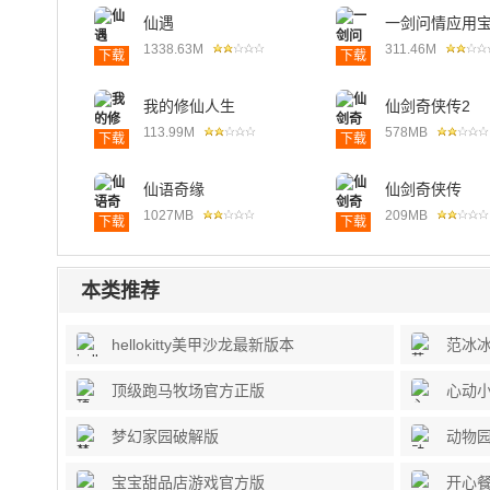
仙遇
一剑问情应用
1338.63M
311.46M
下载
下载
我的修仙人生
仙剑奇侠传2
113.99M
578MB
下载
下载
仙语奇缘
仙剑奇侠传
1027MB
209MB
下载
下载
本类推荐
hellokitty美甲沙龙最新版本
范冰
顶级跑马牧场官方正版
心动
梦幻家园破解版
动物
宝宝甜品店游戏官方版
开心