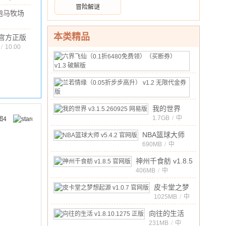
破解版
文
/
455.63M
/
10.00
冒险解谜
的世界
跑马牧场
官方正
正版
版
.87M
/
10.00
6.3 安卓版
本类精品
官方正版
v1.7.700
 官网版
/
10.00
最新版
六
界
175MB
/
中
飞
10.00
文
兰
/
仙
若
20MB
/
（0.1
中
情
折
10.00
我的世界
文
/
缘
6480
v3.1.5.260925
1.7GB
/
中
（0.05
10.00
文
/
免
网易版
折
NBA篮球大师
费
步
v5.4.2 官网版
690MB
/
中
领）
10.00
文
/
步
（买
神州千食舫 v1.8.5
高
断
官网版
406MB
/
中
升）
券）
10.00
文
/
v1.2
皮卡堂之梦
v1.3
无
想起源
1025MB
/
中
破
限
10.00
文
/
v1.0.7 官网
解
向往的生活
代
版
版
v1.8.10.1275
231MB
/
中
金