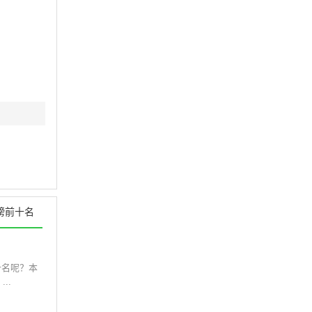
榜前十名
十名呢？本
..