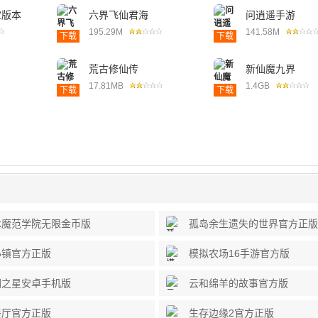
宝版本
六界飞仙君海
问逍遥手游
195.29M
141.58M
下载
下载
荒古修仙传
新仙魔九界
17.81MB
1.4GB
下载
下载
冰魔范学院无限金币版
孤岛余生遗失的世界官方正版
小镇官方正版
模拟农场16手游官方版
园之星安卓手机版
云和绵羊的故事官方版
餐厅官方正版
生存边缘2官方正版