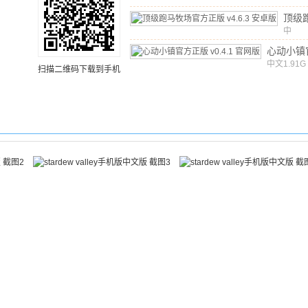
顶级
官方
中
文
/
7
v4.
心动小镇
中文
v0.4.1
1.91G
扫描二维码下载到手机