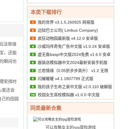
10.00
文
/
正版
券
版
本类下载排行
我的世界 v3.1.5.260925 网易版
边狱巴士公司( Limbus Company)
疯狂动物园最新版 v4.12.0 安卓版
v1.88.1
，玩法很接
沙威玛传奇免广告中文版 v1.0.24 安卓版
宝，还能
虚无鱼baspi中文版2024免费 v1.6.0 安卓
的瞬间也
服装店模拟器中文2024最新安装手机版
汉化版
兰若情缘（0.05折步步高升） v1.2 无限
v1.39 安卓版
闪耀暖暖 v4.1.1807799 正式版
代金券版
理安排时
我的孩子生命之泉中文版 v2.0.110 破解版
心里还会
校园女生高校模拟器 v1.0.0 中文版
自己的田园
同类最新合集
可以攻略女主的rpg冒险游戏