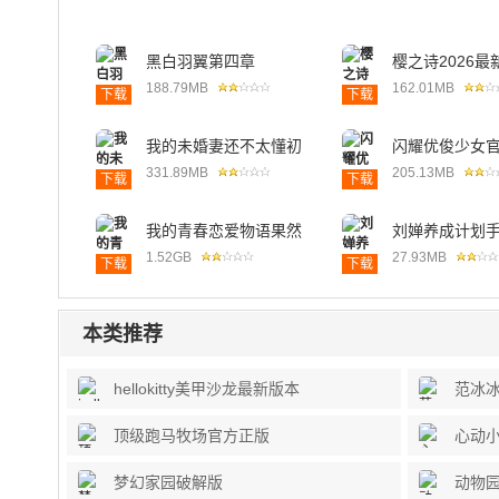
黑白羽翼第四章
樱之诗2026最
188.79MB
162.01MB
下载
下载
我的未婚妻还不太懂初
闪耀优俊少女
恋安卓版
331.89MB
205.13MB
下载
下载
我的青春恋爱物语果然
刘婵养成计划
有问题汉化版
版
1.52GB
27.93MB
下载
下载
本类推荐
hellokitty美甲沙龙最新版本
范冰
顶级跑马牧场官方正版
心动
梦幻家园破解版
动物