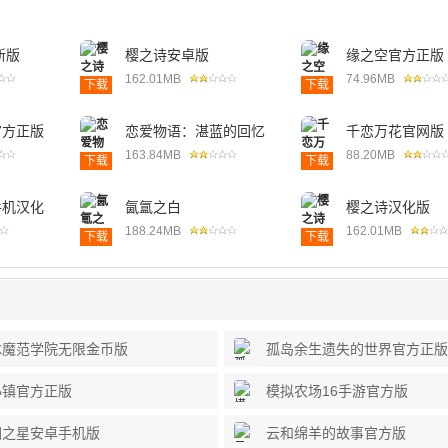
新版
樱之诗安卓版
缘之空官方正版
162.01MB
74.96MB
下载
下载
官方正版
恋爱物语：湛蓝的回忆
千恋万花官网版
163.84MB
88.20MB
下载
下载
手机汉化
氤氲之白
樱之诗汉化版
188.24MB
162.01MB
下载
下载
冰魔范学院无限金币版
孤岛余生遗失的世界官方正版
小镇官方正版
模拟农场16手游官方版
园之星安卓手机版
云和绵羊的故事官方版