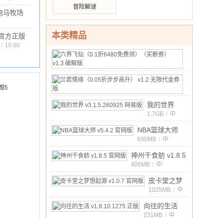
破解版
文
/
455.63M
/
10.00
冒险解谜
的世界
跑马牧场
官方正
正版
版
.87M
/
10.00
6.3 安卓版
本类精品
官方正版
v1.7.700
 官网版
/
10.00
最新版
六
界
175MB
/
中
飞
10.00
文
兰
/
仙
若
20MB
/
（0.1
中
情
折
10.00
我的世界
文
/
缘
6480
v3.1.5.260925
1.7GB
/
中
（0.05
10.00
文
/
免
网易版
折
NBA篮球大师
费
步
v5.4.2 官网版
690MB
/
中
领）
10.00
文
/
步
（买
神州千食舫 v1.8.5
高
断
官网版
406MB
/
中
升）
券）
10.00
文
/
v1.2
皮卡堂之梦
v1.3
无
想起源
1025MB
/
中
破
限
10.00
文
/
v1.0.7 官网
解
向往的生活
代
版
版
v1.8.10.1275
231MB
/
中
金