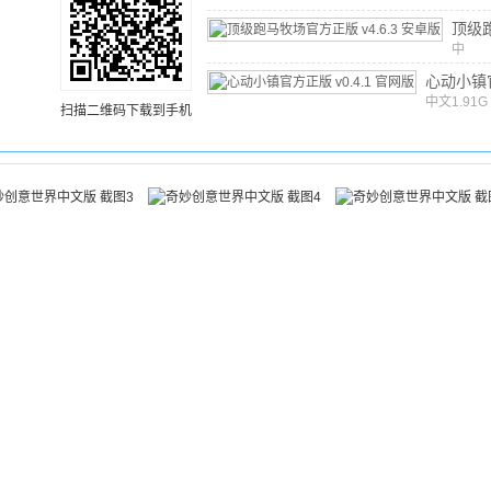
顶级
官方
中
文
/
7
v4.
心动小镇
中文
v0.4.1
1.91G
扫描二维码下载到手机