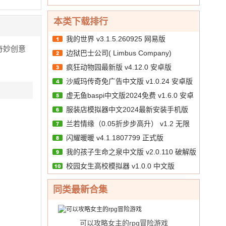
10.00
文
/
正版
券
版
本类下载排行
我的世界 v3.1.5.260925 网易版
奇妙创意
边狱巴士公司( Limbus Company)
疯狂动物园最新版 v4.12.0 安卓版
v1.88.1
沙威玛传奇免广告中文版 v1.0.24 安卓版
虚无鱼baspi中文版2024免费 v1.6.0 安卓
服装店模拟器中文2024最新安装手机版
汉化版
兰若情缘（0.05折步步高升） v1.2 无限
v1.39 安卓版
闪耀暖暖 v4.1.1807799 正式版
代金券版
我的孩子生命之泉中文版 v2.0.110 破解版
校园女生高校模拟器 v1.0.0 中文版
同类最新合集
可以攻略女主的rpg冒险游戏