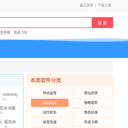
最近更新
|
下载分类
圣奇缘
极品飞车
本类软件分类
休闲益智
修仙武侠
hellokitty
美甲沙
中
策略塔防
模拟经营
文
/
137.01M
/
10.00
龙最新
范冰冰魔
版本
动作射击
角色扮演
范学院无
中
v2025.3.1
文
/
771.6M
/
10.00
限金币版
孤岛余
体育竞速
养成卡牌
安卓版
v1.2.5.4
生遗失
中