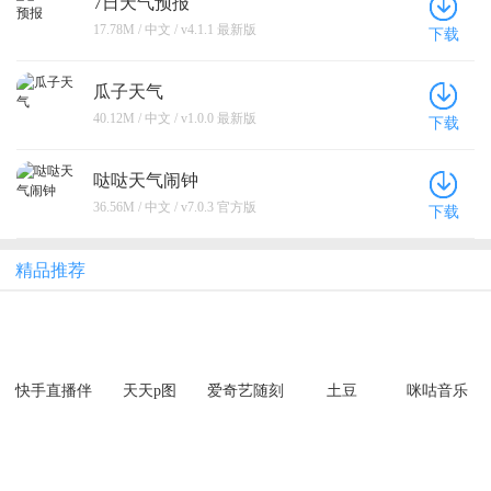
7日天气预报
17.78M / 中文 / v4.1.1 最新版
下载
瓜子天气
40.12M / 中文 / v1.0.0 最新版
下载
哒哒天气闹钟
36.56M / 中文 / v7.0.3 官方版
下载
精品推荐
快手直播伴
天天p图
爱奇艺随刻
土豆
咪咕音乐
侣app