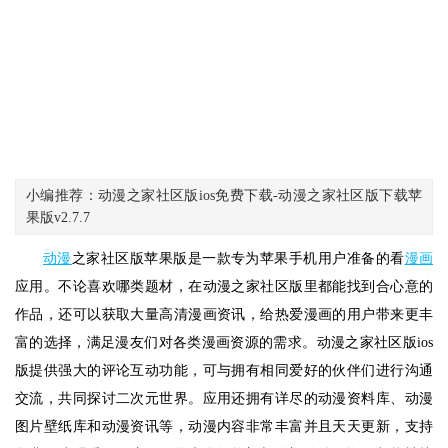
小编推荐：动漫之家社区版ios免费下载-动漫之家社区版下载苹
果版v2.7.7
动漫
之家社区版苹果版是一款专为苹果手机用户准备的看
漫画
应用。不论喜欢哪类题材，在动漫之家社区版里都能找到合心意的
作品，还可以获取大量高清漫画资讯，给热爱漫画的用户带来更丰
富的选择，满足漫友们对各类漫画资源的需求。动漫之家社区版ios
版提供强大的评论互动功能，可与拥有相同爱好的伙伴们进行沟通
交流，共同探讨二次元世界。应用还拥有详尽的动漫资料库、动漫
图片壁纸库和动漫资讯等，动漫内容非常丰富并且天天更新，支持