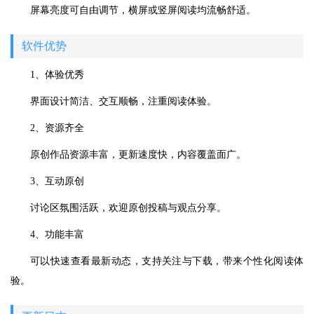
屏幕亮度可自由调节，横屏或竖屏阅读均流畅舒适。
软件优势
1、体验优秀
界面设计简洁、交互顺畅，注重阅读体验。
2、资源齐全
原创作品资源丰富，更新速度快，内容覆盖面广。
3、互动原创
讨论区氛围活跃，欢迎原创投稿与观点分享。
4、功能丰富
可以快速查看最新动态，支持关注与下载，带来个性化阅读体
验。