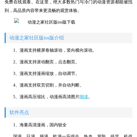
免费在线观看。在这里，绝大多数热门与冷门的动漫资源都能被找
到，高品质内容带来更流畅的观赏体验。
动漫之家社区版ios版介绍
1、漫画支持横屏卷轴滚动，竖向横向滚动。
2、漫画支持滚动翻页，点击翻页。
3、漫画支持漫画缩放，自动调节。
4、漫画支持双页切割，并自动判断。
5、漫画高压缩比，动漫画高清图片
阅读
。
软件亮点
1、海量高清漫画，国内较全
国漫、日漫、韩漫、欧漫一应俱全，热血、冒险、搞笑、机战