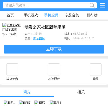
首页
手机游戏
手机应用
专题合集
排行榜
动漫之家社区版苹果版
大小：
145.4M
版本：
v2.7.7 ios版
类型：
影音图像
时间：
2026-04-01 14:07
立即下载
战火使命
战神烈歌
镜界
简介
相关