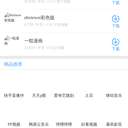
42.67M / 中文 / v2.5.5 免广告版
下载
ehviewer彩色版
6.17M / 中文 / v1.8.7.0 彩色版
下载
一耽漫画
25.41M / 中文 / v1.8 正式版
下载
精品推荐
快手直播伴
天天p图
爱奇艺随刻
土豆
咪咕音乐
侣app
PP视频
网易云音乐
哔哩哔哩
好看视频
暴风影音