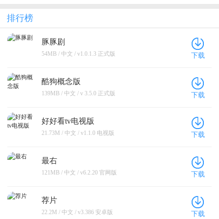
排行榜
豚豚剧
54MB / 中文 / v1.0.1.3 正式版
下载
酷狗概念版
139MB / 中文 / v 3.5.0 正式版
下载
好好看tv电视版
21.73M / 中文 / v1.1.0 电视版
下载
最右
121MB / 中文 / v6.2.20 官网版
下载
荐片
22.2M / 中文 / v3.386 安卓版
下载