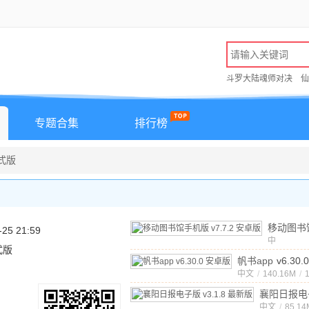
斗罗大陆魂师对决
仙
专题合集
排行榜
正式版
移动图书
-25 21:59
中
v7.7.2
式版
文
/
170.3
帆书app
v6.30
中文
/
140.16M
/
襄阳日报电
中文
v3.1.8 
/
85.14