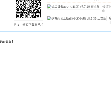
长江
app
中
文
/
1
汉)
v
卓版
扫描二维码下载到手机