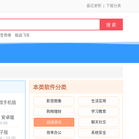
最近更新
|
下载分类
圣奇缘
极品飞车
本类软件分类
影音图像
生活实用
馆手机版
 安卓版
购物理财
学习教育
2M
/
10.00
.0 安卓版
聊天社交
阅读资讯
10.00
子版
效率办公
系统安全
最新版
M
/
10.00