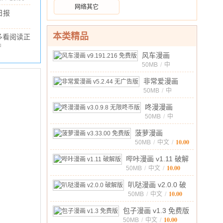
网络其它
日报
(大武
40.92M
/
10.00
7.7.10 安
本类精品
多看阅读正
版(原小米
中
文
/
64.52M
/
10.00
风车漫画
小
v9.191.216 免
50MB
/
中
说)
v8.2.39
10.00
文
/
费版
正式版
非常爱漫画
v5.2.44 无广告
50MB
/
中
10.00
文
/
版
咚漫漫画
v3.0.9.8 无限
50MB
/
中
10.00
文
/
咚币版
菠萝漫画
10.00
v3.33.00 免费版
50MB
/
中文
/
哔咔漫画 v1.11 破解
10.00
版
50MB
/
中文
/
叭哒漫画 v2.0.0 破
10.00
解版
50MB
/
中文
/
包子漫画 v1.3 免费版
10.00
50MB
/
中文
/