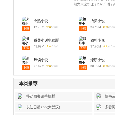
编为大家整理了2025年排
火热小说
拾贝小说
16.79M
64.50M
下载
下载
番薯小说免费版
阅扑小说
43.99M
37.70M
下载
下载
热读小说
燎原小说
42.47M
50.39M
下载
下载
本类推荐
移动图书馆手机版
帆书a
长江日报app(大武汉)
多看阅