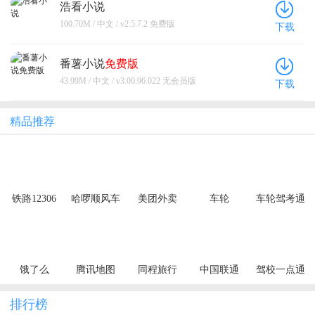
浩看小说
100.70M / 中文 / v2.5.7.2 免费版
下载
番薯小说
免费版
43.99M / 中文 / v3.00.96.022 无会员版
下载
精品推荐
铁路12306
哈啰顺风车
美团外卖
车轮
车轮驾考通
饿了么
腾讯地图
同程旅行
中国联通
驾校一点通
排行榜