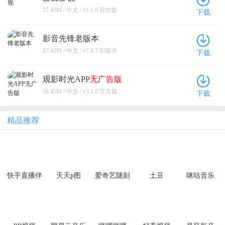
27.40M / 中文 / v1.1.0 官方版
下载
影音先锋老版本
87.40M / 中文 / v7.0.7 旧版本
下载
观影时光APP
无广告版
56.45M / 中文 / v3.1.9 官方版
下载
精品推荐
快手直播伴
天天p图
爱奇艺随刻
土豆
咪咕音乐
侣app