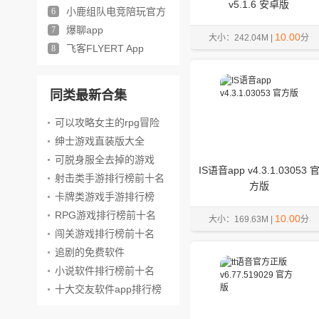
v5.1.6 安卓版
小鹿组队电竞陪玩官方
6
版
爆聊app
7
10.00
大小：242.04M |
分
飞客FLYERT App
8
同类最新合集
可以攻略女主的rpg冒险
游戏
绅士游戏直装版大全
可脱身服全去掉的游戏
IS语音app v4.3.1.03053 
射击类手游排行榜前十名
方版
卡牌类游戏手游排行榜
RPG游戏排行榜前十名
10.00
大小：169.63M |
分
闯关游戏排行榜前十名
追剧的免费软件
小说软件排行榜前十名
十大交友软件app排行榜