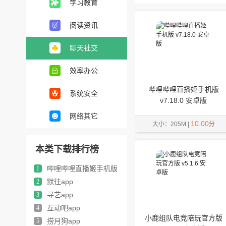
学习教育
阅读资讯
聊天社交
效率办公
哔哩哔哩直播姬手机版
系统安全
v7.18.0 安卓版
网络其它
10.00
大小：205M |
分
本类下载排行榜
哔哩哔哩直播姬手机版
1
默往app
2
寻艺app
3
互动吧app
4
小鹿组队电竞陪玩官方版
捞月狗app
5