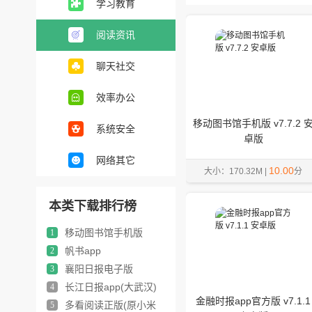
学习教育
阅读资讯
聊天社交
效率办公
移动图书馆手机版 v7.7.2 
系统安全
卓版
网络其它
10.00
大小：170.32M |
分
本类下载排行榜
移动图书馆手机版
1
帆书app
2
襄阳日报电子版
3
长江日报app(大武汉)
4
金融时报app官方版 v7.1.1
多看阅读正版(原小米
5