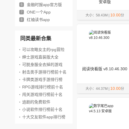
小说)
安卓版
金融时报app官方版
6
ONE一个App
7
10.00
大小：58.43M |
分
红袖读书app
8
同类最新合集
可以攻略女主的rpg冒险
游戏
绅士游戏直装版大全
可脱身服全去掉的游戏
阅读快看版 v8.10.46.300
射击类手游排行榜前十名
卡牌类游戏手游排行榜
RPG游戏排行榜前十名
10.00
大小：44.37M |
分
闯关游戏排行榜前十名
追剧的免费软件
小说软件排行榜前十名
十大交友软件app排行榜