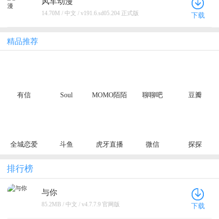
风车动漫
14.70M / 中文 / v191.6.sd05.204 正式版
下载
精品推荐
有信
Soul
MOMO陌陌
聊聊吧
豆瓣
全城恋爱
斗鱼
虎牙直播
微信
探探
排行榜
与你
85.2MB / 中文 / v4.7.7.9 官网版
下载