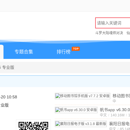
斗罗大陆魂师对决
仙
专题合集
排行榜
3.6 专业版
移动图书
-20 10:58
中
v7.7.2
 专业版
文
/
170.3
帆书app
v6.30
中文
/
140.16M
/
襄阳日报电
中文
v3.1.8 
/
85.14