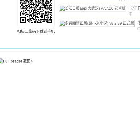
长江
app
中
文
/
1
汉)
v
卓版
扫描二维码下载到手机