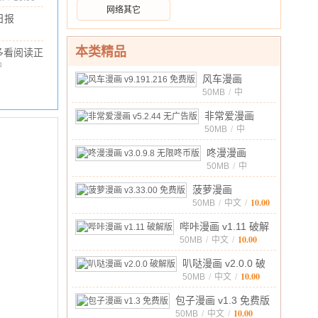
网络其它
日报
(大武
40.92M
/
10.00
7.7.10 安
本类精品
多看阅读正
版(原小米
中
文
/
64.52M
/
10.00
风车漫画
小
v9.191.216 免
50MB
/
中
说)
v8.2.39
10.00
文
/
费版
正式版
非常爱漫画
v5.2.44 无广告
50MB
/
中
10.00
文
/
版
咚漫漫画
v3.0.9.8 无限
50MB
/
中
10.00
文
/
咚币版
菠萝漫画
10.00
v3.33.00 免费版
50MB
/
中文
/
哔咔漫画 v1.11 破解
10.00
版
50MB
/
中文
/
叭哒漫画 v2.0.0 破
10.00
解版
50MB
/
中文
/
包子漫画 v1.3 免费版
10.00
50MB
/
中文
/