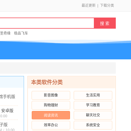
最近更新
|
下载分类
圣奇缘
极品飞车
本类软件分类
影音图像
生活实用
馆手机版
 安卓版
购物理财
学习教育
2M
/
10.00
.0 安卓版
聊天社交
阅读资讯
10.00
子版
效率办公
系统安全
最新版
M
/
10.00