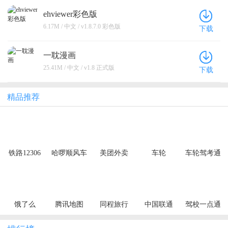
ehviewer彩色版
6.17M / 中文 / v1.8.7.0 彩色版
下载
一耽漫画
25.41M / 中文 / v1.8 正式版
下载
精品推荐
铁路12306
哈啰顺风车
美团外卖
车轮
车轮驾考通
饿了么
腾讯地图
同程旅行
中国联通
驾校一点通