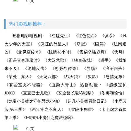
热门影视剧推荐：
热播电影电视剧： 《红毯先生》 《红色使命》 《误杀》 《风
犬少年的天空》 《疯狂的外星人》 《夺冠》 《囧妈》 《法网追
凶》 《龙凤店传奇》 《惊情48小时》 《雪豹坚强岁月》 《伏弩》
《正是青春璀璨时》 《大汉悲歌》 《铁血茶城》 《猎手》 《我怕
来不及》 《绝地反击》 《忽必烈传奇》 《异镇》 《浪子回头》
《某处，某人》 《天龙八部》 《战天狼》 《狐影》 《恩情无限》
《有些室友不能碰》 《血染大青山》 热播动漫： 《超级宝贝
JOJO》 《宝宝巴士儿歌》 《安全警长啦咘啦哆》 《依娜和恰恰》
《龙宝小英雄之守护恐龙小镇》 《超凡小英雄冒险日记》 《小鹿蓝
蓝 第三季》 《画江湖之不良人》 《冒险小狗帮》 《卡卡虎大冒险
第四季》 《巴啦啦小魔仙之魔法秘籍》