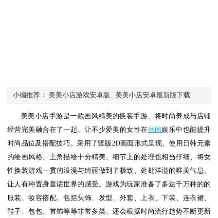
小编推荐： 美美小店游戏安卓版_ 美美小店安卓最新版下载
美美小店手游是一款画风精美的换装手游、将时尚养成与店铺
经营完美融合在了一起、让不少爱美的女性在
休闲
娱乐中也能提升
时尚品位及搭配技巧。采用了竖版2D画面形式呈现、使用日韩元素
的绘画风格、主角描绘十分精美、细节上的处理也相当仔细、将女
性换装游戏一贯的浪漫与绮丽做到了极致、处处洋溢的唯美气息、
让人有种置身童话世界的感受。游戏为玩家准备了多达千万种的的
服装、妆容搭配、包括头饰、发型、外套、上衣、下装、连衣裙、
鞋子、包包、首饰等等非常多类、还会根据时尚流行趋势不断更新