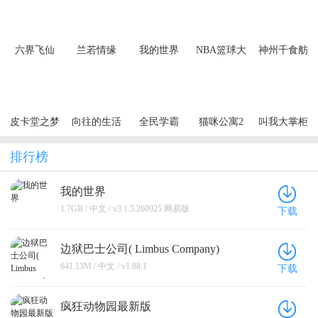
六界飞仙
兰若情缘
我的世界
NBA篮球大
神州千食舫
（0.1折6480
（0.05折步
师
免费领）
步高升）
（买断券）
皮卡堂之梦
向往的生活
全民学霸
猫咪公寓2
叫我大掌柜
想起源
排行榜
我的世界
1.7GB / 中文 / v3.1.5.260925 网易版
下载
边狱巴士公司( Limbus Company)
641.13M / 中文 / v1.88.1
下载
疯狂动物园最新版