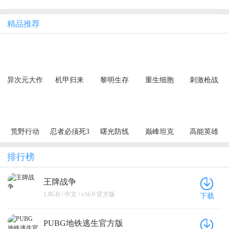
精品推荐
异次元大作
机甲归来
黎明生存
重生细胞
刺激枪战
战（0.05折
（0.1折千元
（异种威胁
创角10万代
买断纯净
3.5折版）
金）
版）
荒野行动
忍者必须死3
曙光防线
巅峰坦克
高能英雄
排行榜
王牌战争
1.8GB / 中文 / v16.0 官方版
下载
PUBG地铁逃生官方版