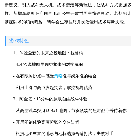
新定义。引入战斗无人机、战术翻滚等新玩法，让战斗方式更加多
样。新增车辆可在广阔的 8x8 公里开放世界中快速机动。若想抱走
梦寐以求的鸡肉晚餐，请学会生存技巧并灵活运用战术与新技能。
游戏特色
1、体验全新的未来之役地图：拉格纳
- 4x4 沙漠地图呈现更紧张的对抗氛围
- 在有限掩护点中感受
策略
性与娱乐性的结合
- 利用山脊与高点发起突袭，掌控视野优势
2、阿金塔：15分钟的原版自由战斗体验
- 从高空跳伞投身到 4x4 地图，节奏紧凑的短时战斗等待着你
- 开局即刻体验高度紧张的交火过程
- 根据地图丰富的地形与地标选择合适打法，击败对手