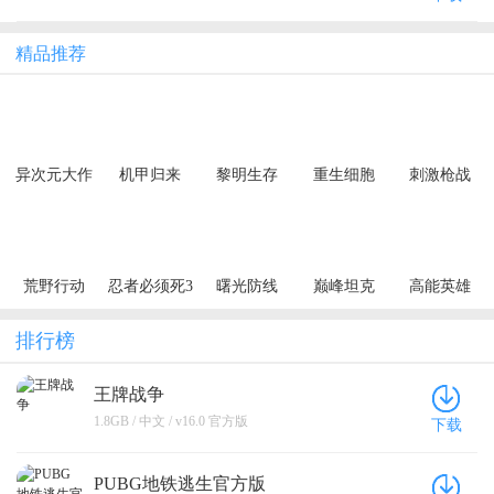
精品推荐
异次元大作
机甲归来
黎明生存
重生细胞
刺激枪战
战（0.05折
（0.1折千元
（异种威胁
创角10万代
买断纯净
3.5折版）
金）
版）
荒野行动
忍者必须死3
曙光防线
巅峰坦克
高能英雄
排行榜
王牌战争
1.8GB / 中文 / v16.0 官方版
下载
PUBG地铁逃生官方版